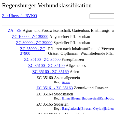
Regensburger Verbundklassifikation
Zur Übersicht RVKO
ZA - ZE
Agrar- und Forstwissenschaft, Gartenbau, Ernährungs- 
ZC 10000 - ZC 39000
Allgemeiner Pflanzenbau
ZC 30000 - ZC 39000
Spezieller Pflanzenbau
ZC 35000 - ZC
Pflanzen nach Inhaltsstoffen und Verwen
37900
Gräser, Olpflanzen, Wachsliefernde Pfla
ZC 35100 - ZC 35500
Faserpflanzen
ZC 35100 - ZC 35199
Allgemeines
ZC 35160 - ZC 35169
Asien
ZC 35160
Asien allgemein
Reg.:
Asien
ZC 35161 - ZC 35163
Zentral- und Ostasien
ZC 35164
Südostasien
Reg.:
Birma||Brunei||Indonesien||Kambodsch
ZC 35165
Südasien
Reg.:
Bangladesch||Bhutan||Ceylon||Indien|