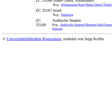
ZC 35166
Naher Osten, Vorderasien
Reg.:
Afghanistan||Iran||Naher Osten||Türke
ZC 35167
Israel
Reg.:
Palästina
ZC
Arabische Staaten
35169
Reg.:
Arabische Staaten||Bahrain||Irak||Jem
Emirate
©
Universitätsbibliothek Regensburg
, realisiert von Sepp Kuffer