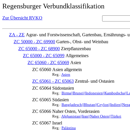
Regensburger Verbundklassifikation
Zur Übersicht RVKO
ZA - ZE
Agrar- und Forstwissenschaft, Gartenbau, Ernährungs- 
ZC 50000 - ZC 69900
Garten-, Obst- und Weinbau
ZC 65000 - ZC 68900
Zierpflanzenbau
ZC 65000 - ZC 65099
Allgemeines
ZC 65060 - ZC 65069
Asien
ZC 65060
Asien allgemein
Reg.:
Asien
ZC 65061 - ZC 65063
Zentral- und Ostasien
ZC 65064
Südostasien
Reg.:
Birma||Brunei||Indonesien||Kambodscha||La
ZC 65065
Südasien
Reg.:
Bangladesch||Bhutan||Ceylon||Indien||Nepal
ZC 65066
Naher Osten, Vorderasien
Reg.:
Afghanistan||Iran||Naher Osten||Türkei
ZC 65067
Israel
Reg.:
Palästina