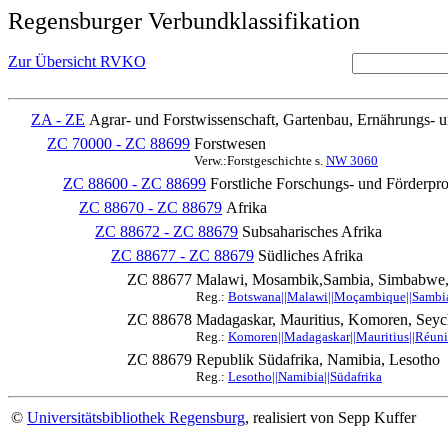
Regensburger Verbundklassifikation
Zur Übersicht RVKO
ZA - ZE
Agrar- und Forstwissenschaft, Gartenbau, Ernährungs- 
ZC 70000 - ZC 88699
Forstwesen
Verw.:Forstgeschichte s.
NW 3060
ZC 88600 - ZC 88699
Forstliche Forschungs- und Förderp
ZC 88670 - ZC 88679
Afrika
ZC 88672 - ZC 88679
Subsaharisches Afrika
ZC 88677 - ZC 88679
Südliches Afrika
ZC 88677
Malawi, Mosambik,Sambia, Simbabwe, 
Reg.:
Botswana||Malawi||Moçambique||Sambia|
ZC 88678
Madagaskar, Mauritius, Komoren, Seyc
Reg.:
Komoren||Madagaskar||Mauritius||Réuni
ZC 88679
Republik Südafrika, Namibia, Lesotho
Reg.:
Lesotho||Namibia||Südafrika
©
Universitätsbibliothek Regensburg
, realisiert von Sepp Kuffer