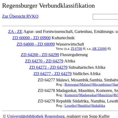
Regensburger Verbundklassifikation
Zur Übersicht RVKO
ZA - ZE
Agrar- und Forstwissenschaft, Gartenbau, Ernährungs- 
ZD 60000 - ZD 69900
Kulturtechnik
ZD 64000 - ZD 68099
Wasserwirtschaft
Verw.:(s.a.
ZI 6700
ff; s.a.
AR 22000
ff)
ZD 64200 - ZD 64299
Flussregulierung
ZD 64270 - ZD 64279
Afrika
ZD 64272 - ZD 64279
Subsaharisches Afrika
ZD 64277 - ZD 64279
Südliches Afrika
ZD 64277
Malawi, Mosambik,Sambia, Simbabwe
Reg.:
Botswana||Malawi||Moçambique||Samb
ZD 64278
Madagaskar, Mauritius, Komoren, Se
Reg.:
Komoren||Madagaskar||Mauritius||Ré
ZD 64279
Republik Südafrika, Namibia, Lesot
Reg.:
Lesotho||Namibia||Südafrika
©
Universitätsbibliothek Regensburg
, realisiert von Sepp Kuffer