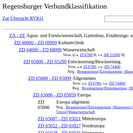
Regensburger Verbundklassifikation
Zur Übersicht RVKO
ZA - ZE
Agrar- und Forstwissenschaft, Gartenbau, Ernährungs- 
ZD 60000 - ZD 69900
Kulturtechnik
ZD 64000 - ZD 68099
Wasserwirtschaft
Verw.:(s.a.
ZI 6700
ff; s.a.
AR 22000
ff)
ZD 65000 - ZD 65299
Entwässerung/Bewässerung
Verw.:s.a.
ZI 6780
; s.a.
ZD 74400
Reg.:
Bewässerung||Entwässerung <Bauwe
ZD 65000 - ZD 65099
Allgemeines
Verw.:s.a.
ZI 6780
; s.a.
ZD 74400
Reg.:
Bewässerung||Entwässerung <Ba
ZD 65006 - ZD 65059
Europa
ZD
Europa allgemein
65006
Reg.:
Bewässerung||Entwässerung <Bauwesen>||
Union||Wasserwirtschaft
ZD 65007 - ZD 65021
Mitteleuropa
ZD 65022 - ZD 65027
Nordeuropa
ZD 65028 - ZD 65035
Westeuropa