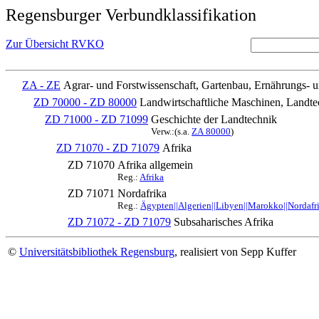
Regensburger Verbundklassifikation
Zur Übersicht RVKO
ZA - ZE
Agrar- und Forstwissenschaft, Gartenbau, Ernährungs- 
ZD 70000 - ZD 80000
Landwirtschaftliche Maschinen, Landte
ZD 71000 - ZD 71099
Geschichte der Landtechnik
Verw.:(s.a.
ZA 80000
)
ZD 71070 - ZD 71079
Afrika
ZD 71070
Afrika allgemein
Reg.:
Afrika
ZD 71071
Nordafrika
Reg.:
Ägypten||Algerien||Libyen||Marokko||Nordafr
ZD 71072 - ZD 71079
Subsaharisches Afrika
©
Universitätsbibliothek Regensburg
, realisiert von Sepp Kuffer