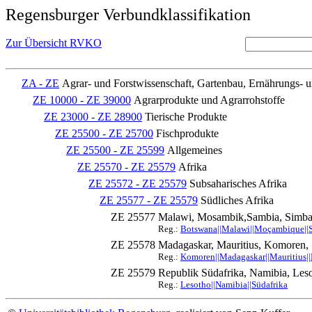
Regensburger Verbundklassifikation
Zur Übersicht RVKO
ZA - ZE
Agrar- und Forstwissenschaft, Gartenbau, Ernährungs- 
ZE 10000 - ZE 39000
Agrarprodukte und Agrarrohstoffe
ZE 23000 - ZE 28900
Tierische Produkte
ZE 25500 - ZE 25700
Fischprodukte
ZE 25500 - ZE 25599
Allgemeines
ZE 25570 - ZE 25579
Afrika
ZE 25572 - ZE 25579
Subsaharisches Afrika
ZE 25577 - ZE 25579
Südliches Afrika
ZE 25577
Malawi, Mosambik,Sambia, Simbab
Reg.:
Botswana||Malawi||Moçambique||Sa
ZE 25578
Madagaskar, Mauritius, Komoren, 
Reg.:
Komoren||Madagaskar||Mauritius||
ZE 25579
Republik Südafrika, Namibia, Les
Reg.:
Lesotho||Namibia||Südafrika