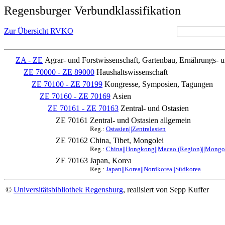
Regensburger Verbundklassifikation
Zur Übersicht RVKO
ZA - ZE
Agrar- und Forstwissenschaft, Gartenbau, Ernährungs- 
ZE 70000 - ZE 89000
Haushaltswissenschaft
ZE 70100 - ZE 70199
Kongresse, Symposien, Tagungen
ZE 70160 - ZE 70169
Asien
ZE 70161 - ZE 70163
Zentral- und Ostasien
ZE 70161
Zentral- und Ostasien allgemein
Reg.:
Ostasien||Zentralasien
ZE 70162
China, Tibet, Mongolei
Reg.:
China||Hongkong||Macao (Region)||Mongole
ZE 70163
Japan, Korea
Reg.:
Japan||Korea||Nordkorea||Südkorea
©
Universitätsbibliothek Regensburg
, realisiert von Sepp Kuffer