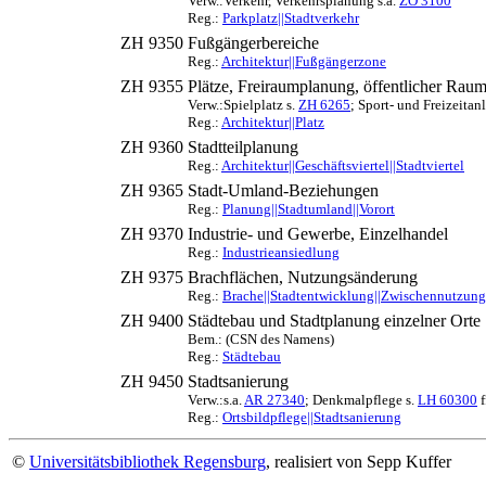
Verw.:Verkehr, Verkehrsplanung s.a.
ZO 3100
Reg.:
Parkplatz||Stadtverkehr
ZH 9350
Fußgängerbereiche
Reg.:
Architektur||Fußgängerzone
ZH 9355
Plätze, Freiraumplanung, öffentlicher Rau
Verw.:Spielplatz s.
ZH 6265
; Sport- und Freizeitan
Reg.:
Architektur||Platz
ZH 9360
Stadtteilplanung
Reg.:
Architektur||Geschäftsviertel||Stadtviertel
ZH 9365
Stadt-Umland-Beziehungen
Reg.:
Planung||Stadtumland||Vorort
ZH 9370
Industrie- und Gewerbe, Einzelhandel
Reg.:
Industrieansiedlung
ZH 9375
Brachflächen, Nutzungsänderung
Reg.:
Brache||Stadtentwicklung||Zwischennutzung
ZH 9400
Städtebau und Stadtplanung einzelner Orte
Bem.: (CSN des Namens)
Reg.:
Städtebau
ZH 9450
Stadtsanierung
Verw.:s.a.
AR 27340
; Denkmalpflege s.
LH 60300
f
Reg.:
Ortsbildpflege||Stadtsanierung
©
Universitätsbibliothek Regensburg
, realisiert von Sepp Kuffer