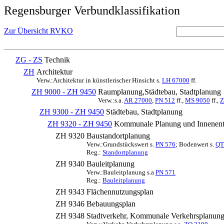
Regensburger Verbundklassifikation
Zur Übersicht RVKO
ZG - ZS
Technik
ZH
Architektur
Verw.:Architektur in künstlerischer Hinsicht s.
LH 67000
ff.
ZH 9000 - ZH 9450
Raumplanung,Städtebau, Stadtplanung
Verw.:s.a.
AR 27000
,
PN 512
ff.,
MS 9050
ff.,
Z
ZH 9300 - ZH 9450
Städtebau, Stadtplanung
ZH 9320 - ZH 9450
Kommunale Planung und Innenen
ZH 9320
Baustandortplanung
Verw.:Grundstückswert s.
PN 576
; Bodenwert s.
QT
Reg.:
Standortplanung
ZH 9340
Bauleitplanung
Verw.:Bauleitplanung s.a
PN 571
Reg.:
Bauleitplanung
ZH 9343
Flächennutzungsplan
ZH 9346
Bebauungsplan
ZH 9348
Stadtverkehr, Kommunale Verkehrsplanun