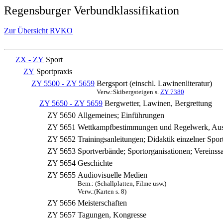
Regensburger Verbundklassifikation
Zur Übersicht RVKO
ZX - ZY
Sport
ZY
Sportpraxis
ZY 5500 - ZY 5659
Bergsport (einschl. Lawinenliteratur)
Verw.:Skibergsteigen s.
ZY 7380
ZY 5650 - ZY 5659
Bergwetter, Lawinen, Bergrettung
ZY 5650
Allgemeines; Einführungen
ZY 5651
Wettkampfbestimmungen und Regelwerk, Aus
ZY 5652
Trainingsanleitungen; Didaktik einzelner Spor
ZY 5653
Sportverbände; Sportorganisationen; Vereinss
ZY 5654
Geschichte
ZY 5655
Audiovisuelle Medien
Bem.: (Schallplatten, Filme usw.)
Verw.:(Karten s. 8)
ZY 5656
Meisterschaften
ZY 5657
Tagungen, Kongresse