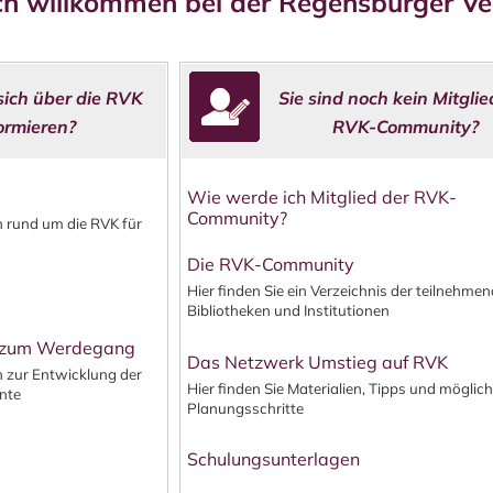
ch willkommen bei der Regensburger Ve
sich über die RVK
Sie sind noch kein Mitglie
ormieren?
RVK-Community?
Wie werde ich Mitglied der RVK-
Community?
en
rund um die RVK
für
Die RVK-Community
Hier finden Sie ein Verzeichnis der teilnehme
Bibliotheken und Institutionen
s zum Werdegang
Das Netzwerk Umstieg auf RVK
n zur Entwicklung der
Hier finden Sie Materialien, Tipps und möglic
nte
Planungsschritte
Schulungsunterlagen