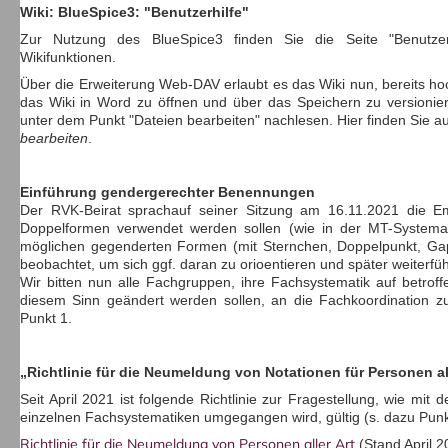
Wiki: BlueSpice3: "Benutzerhilfe"
Zur Nutzung des BlueSpice3 finden Sie die Seite "Benutzerh
Wikifunktionen.
Über die Erweiterung Web-DAV erlaubt es das Wiki nun, bereits hoch
das Wiki in Word zu öffnen und über das Speichern zu versionier
unter dem Punkt "Dateien bearbeiten" nachlesen. Hier finden Sie a
bearbeiten
.
Einführung gendergerechter Benennungen
Der RVK-Beirat sprachauf seiner Sitzung am 16.11.2021 die 
Doppelformen verwendet werden sollen (wie in der MT-Systemat
möglichen gegenderten Formen (mit Sternchen, Doppelpunkt, Ga
beobachtet, um sich ggf. daran zu orioentieren und später weite
Wir bitten nun alle Fachgruppen, ihre Fachsystematik auf betrof
diesem Sinn geändert werden sollen, an die Fachkoordination zu
Punkt 1.
„Richtlinie für die Neumeldung von Notationen für Personen all
Seit April 2021 ist folgende Richtlinie zur Fragestellung, wie mi
einzelnen Fachsystematiken umgegangen wird, gültig (s. dazu Punk
Richtlinie für die Neumeldung von Personen aller Art
(Stand April 2