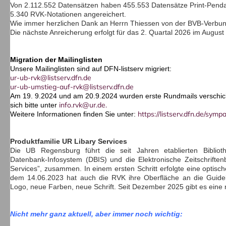
Von 2.112.552 Datensätzen haben 455.553 Datensätze Print-Penda
5.340 RVK-Notationen angereichert.
Wie immer herzlichen Dank an Herrn Thiessen von der BVB-Verbun
Die nächste Anreicherung erfolgt für das 2. Quartal 2026 im August
Migration der Mailinglisten
Unsere Mailinglisten sind auf DFN-listserv migriert:
ur-ub-rvk@listserv.dfn.de
ur-ub-umstieg-auf-rvk@listserv.dfn.de
Am 19. 9.2024 und am 20.9.2024 wurden erste Rundmails verschickt
info.rvk@ur.de.
sich bitte unter
https://listserv.dfn.de/symp
Weitere Informationen finden Sie unter:
Produktfamilie UR Libary Services
Die UB Regensburg führt die seit Jahren etablierten Biblioth
Datenbank-Infosystem (DBIS) und die Elektronische Zeitschriftenb
Services”, zusammen.
In einem ersten Schritt erfolgte eine optis
dem 14.06.2023 hat auch die RVK ihre Oberfläche an die Guidel
Logo, neue Farben, neue Schrift. Seit Dezember 2025 gibt es ei
Nicht mehr ganz aktuell, aber immer noch wichtig: