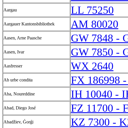
LL 75250
Aargau
AM 80020
Aargauer Kantonsbibliothek
GW 7848 - 
Aasen, Arne Paasche
GW 7850 - 
Aasen, Ivar
WX 2640
Aasfresser
FX 186998 -
Ab urbe condita
IH 10040 - 
Aba, Noureddine
FZ 11700 - 
Abad, Diego José
KZ 7300 - K
Abaǆiev, Ǵorǵi