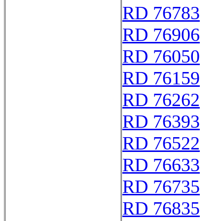
RD 76783
RD 76906
RD 76050
RD 76159
RD 76262
RD 76393
RD 76522
RD 76633
RD 76735
RD 76835