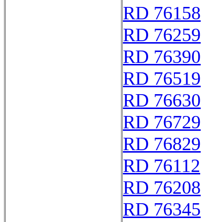
RD 76158
RD 76259
RD 76390
RD 76519
RD 76630
RD 76729
RD 76829
RD 76112
RD 76208
RD 76345