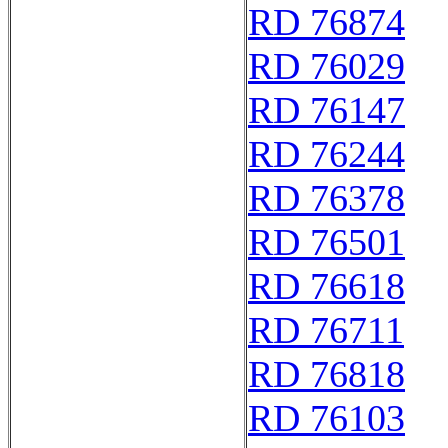
RD 76874
RD 76029
RD 76147
RD 76244
RD 76378
RD 76501
RD 76618
RD 76711
RD 76818
RD 76103