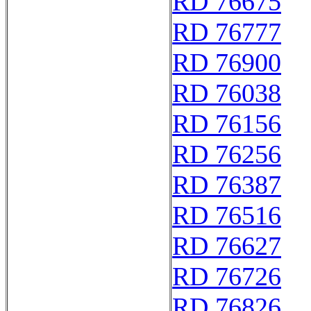
RD 76675
RD 76777
RD 76900
RD 76038
RD 76156
RD 76256
RD 76387
RD 76516
RD 76627
RD 76726
RD 76826