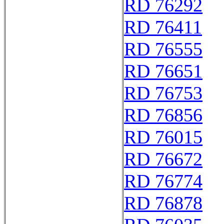
RD 76292
RD 76411
RD 76555
RD 76651
RD 76753
RD 76856
RD 76015
RD 76672
RD 76774
RD 76878