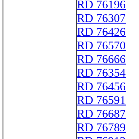
RD 76196
RD 76307
RD 76426
RD 76570
RD 76666
RD 76354
RD 76456
RD 76591
RD 76687
RD 76789