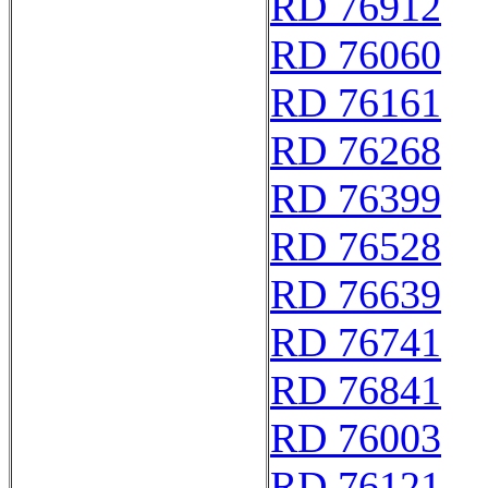
RD 76912
RD 76060
RD 76161
RD 76268
RD 76399
RD 76528
RD 76639
RD 76741
RD 76841
RD 76003
RD 76121