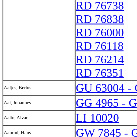
RD 76738
RD 76838
RD 76000
RD 76118
RD 76214
RD 76351
GU 63004 -
Aafjes, Bertus
GG 4965 - 
Aal, Johannes
LI 10020
Aalto, Alvar
GW 7845 - 
Aanrud, Hans