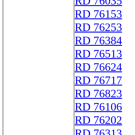
RD 76035
RD 76153
RD 76253
RD 76384
RD 76513
RD 76624
RD 76717
RD 76823
RD 76106
RD 76202
RD 76313