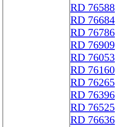
RD 76588
RD 76684
RD 76786
RD 76909
RD 76053
RD 76160
RD 76265
RD 76396
RD 76525
RD 76636