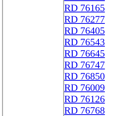
RD 76165
RD 76277
RD 76405
RD 76543
RD 76645
RD 76747
RD 76850
RD 76009
RD 76126
RD 76768