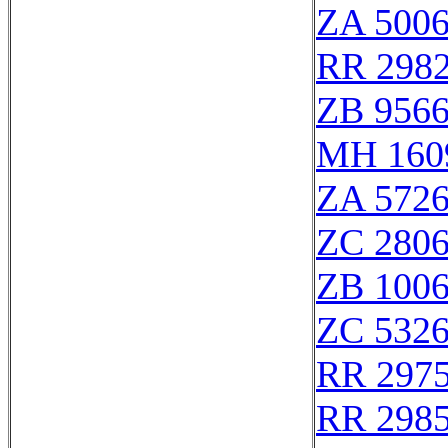
ZA 500
RR 298
ZB 956
MH 160
ZA 572
ZC 280
ZB 100
ZC 532
RR 297
RR 298