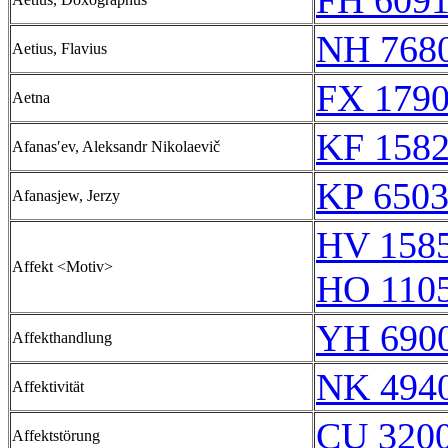
FH 6091
NH 768
Aetius, Flavius
FX 1790
Aetna
KF 158
Afanasʹev, Aleksandr Nikolaevič
KP 6503
Afanasjew, Jerzy
HV 158
Affekt <Motiv>
HO 110
YH 6900
Affekthandlung
NK 494
Affektivität
CU 320
Affektstörung