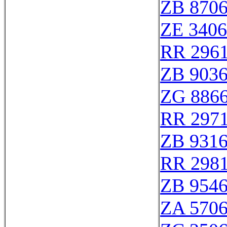
ZB 870
ZE 340
RR 296
ZB 903
ZG 886
RR 297
ZB 931
RR 298
ZB 954
ZA 570