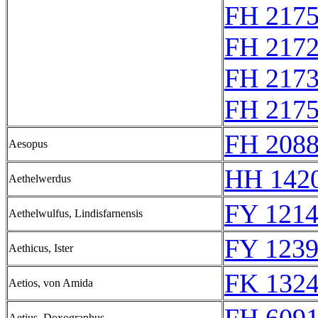
FH 217
FH 2172
FH 217
FH 217
FH 2088
Aesopus
HH 1420
Aethelwerdus
FY 1214
Aethelwulfus, Lindisfarnensis
FY 1239
Aethicus, Ister
FK 1324
Aetios, von Amida
Aetius, Doxographus