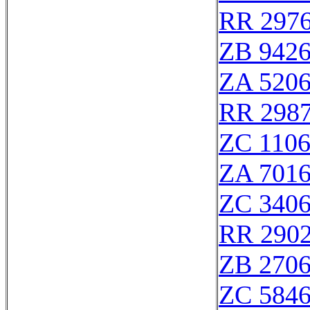
RR 297
ZB 942
ZA 520
RR 298
ZC 110
ZA 701
ZC 340
RR 290
ZB 270
ZC 584