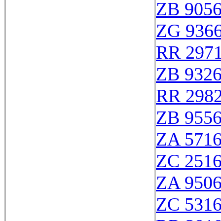
ZB 905
ZG 936
RR 297
ZB 932
RR 298
ZB 955
ZA 571
ZC 251
ZA 950
ZC 531