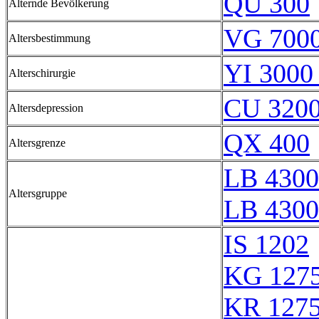
QU 300
Alternde Bevölkerung
VG 7000
Altersbestimmung
YI 3000 
Alterschirurgie
CU 320
Altersdepression
QX 400
Altersgrenze
LB 4300
Altersgruppe
LB 4300
IS 1202
KG 127
KR 127