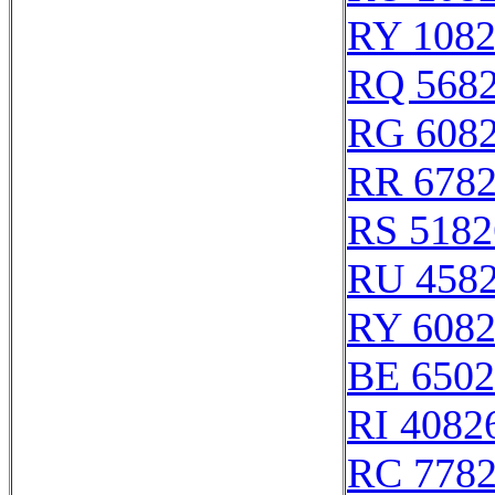
RY 108
RQ 568
RG 608
RR 678
RS 5182
RU 458
RY 608
BE 6502
RI 4082
RC 778