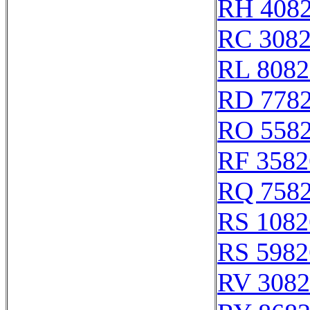
RH 408
RC 308
RL 8082
RD 778
RO 558
RF 3582
RQ 758
RS 1082
RS 5982
RV 3082