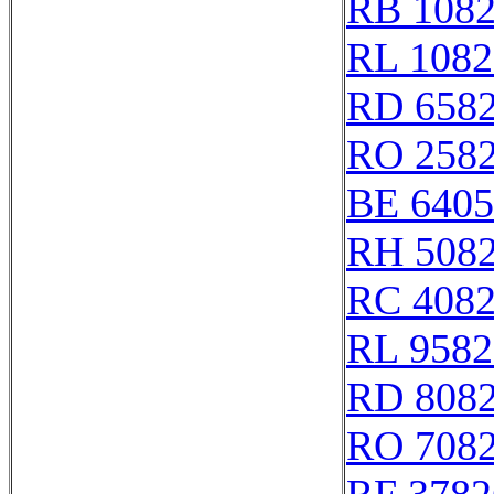
RB 108
RL 1082
RD 658
RO 258
BE 6405
RH 508
RC 408
RL 9582
RD 808
RO 708