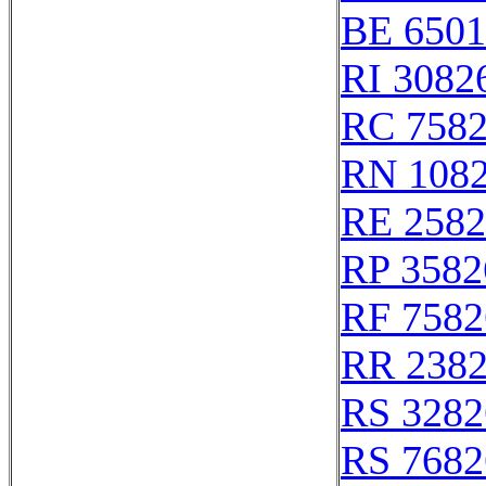
BE 6501
RI 3082
RC 758
RN 108
RE 2582
RP 3582
RF 7582
RR 238
RS 3282
RS 7682