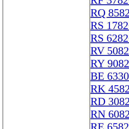
RF 3782
RQ 858
RS 1782
RS 6282
RV 5082
RY 908
BE 6330
RK 458
RD 308
RN 608
RE 6582