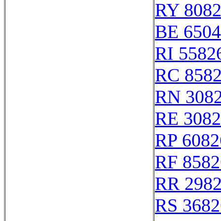
RY 808
BE 6504
RI 5582
RC 858
RN 308
RE 3082
RP 6082
RF 8582
RR 298
RS 3682