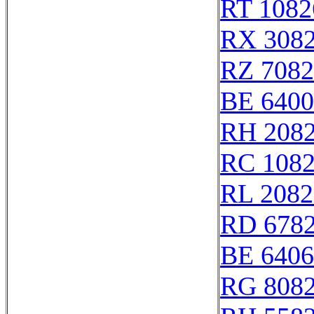
RT 1082
RX 308
RZ 7082
BE 6400
RH 208
RC 108
RL 2082
RD 678
BE 6406
RG 808