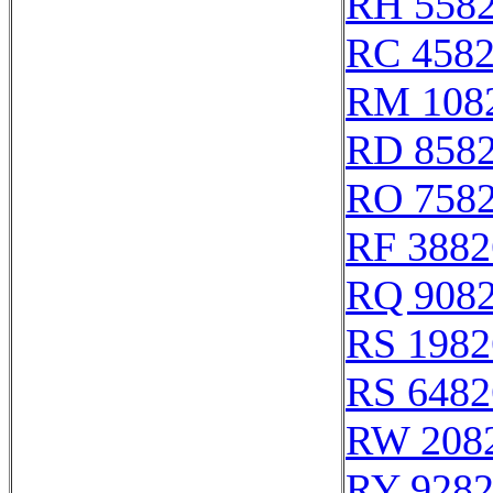
RH 558
RC 458
RM 108
RD 858
RO 758
RF 3882
RQ 908
RS 1982
RS 6482
RW 208
RY 928