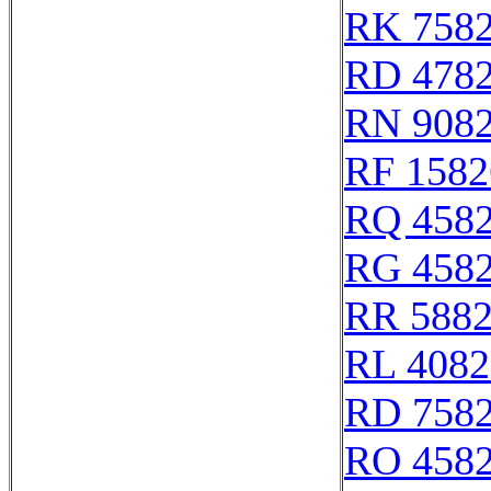
RK 758
RD 478
RN 908
RF 1582
RQ 458
RG 458
RR 588
RL 4082
RD 758
RO 458