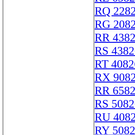
RQ 228
RG 208
RR 438
RS 4382
RT 4082
RX 908
RR 658
RS 5082
RU 408
RY 508