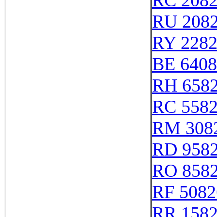
RC 208
RU 208
RY 228
BE 6408
RH 658
RC 558
RM 308
RD 958
RO 858
RF 5082
RR 158