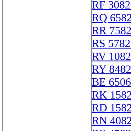
RF 3082
RQ 658
RR 758
RS 5782
RV 1082
RY 848
BE 6506
RK 158
RD 158
RN 408