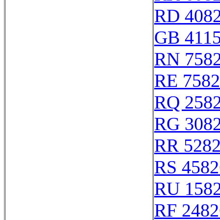
RD 408
GB 411
RN 758
RE 7582
RQ 258
RG 308
RR 528
RS 4582
RU 158
RF 2482