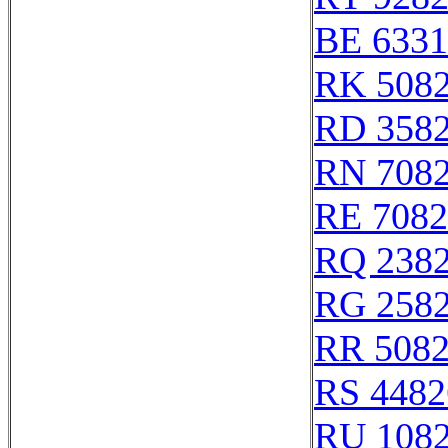
BE 6331
RK 508
RD 358
RN 708
RE 7082
RQ 238
RG 258
RR 508
RS 4482
RU 108