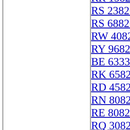
RS 2382
RS 6882
RW 408
RY 968
BE 6333
RK 658
RD 458
RN 808
RE 8082
RQ 308