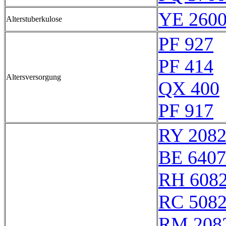
YE 2600
Alterstuberkulose
PF 927
PF 414
Altersversorgung
QX 400
PF 917
RY 208
BE 6407
RH 608
RC 508
RM 208