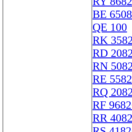
RY 868
BE 6508
QE 100
RK 358
RD 208
RN 508
RE 5582
RQ 208
RF 9682
RR 408
RS 4182