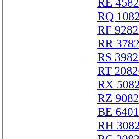
RE 4582
RQ 108
RF 9282
RR 378
RS 3982
RT 2082
RX 508
RZ 9082
BE 6401
RH 308