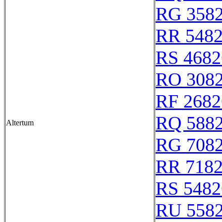
RG 358
RR 548
RS 4682
RO 308
RF 2682
RQ 588
Altertum
RG 708
RR 718
RS 5482
RU 558