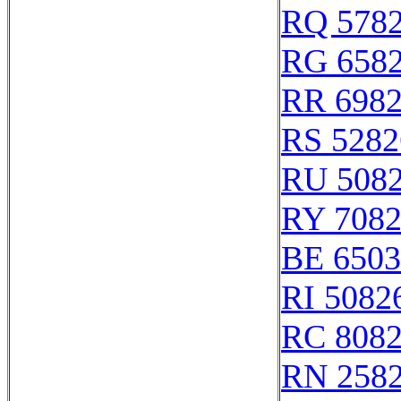
RQ 578
RG 658
RR 698
RS 5282
RU 508
RY 708
BE 6503
RI 5082
RC 808
RN 258