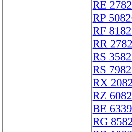
RE 2782
RP 5082
RF 8182
RR 278
RS 3582
RS 7982
RX 208
RZ 6082
BE 6339
RG 858