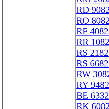
RD 908
RO 808
RF 4082
RR 108
RS 2182
RS 6682
RW 308
RY 948
BE 6332
RK 608