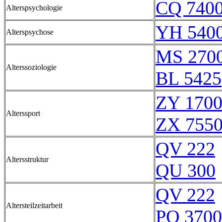
CQ 740
Alterspsychologie
YH 5400
Alterspsychose
MS 270
Alterssoziologie
BL 5425
ZY 170
Alterssport
ZX 7550
QV 222
Altersstruktur
QU 300
QV 222
Altersteilzeitarbeit
PQ 3700