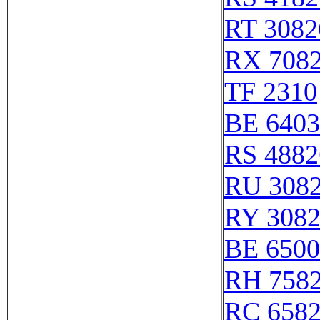
RT 3082
RX 708
TF 2310
BE 6403
RS 4882
RU 308
RY 308
BE 6500
RH 758
RC 658