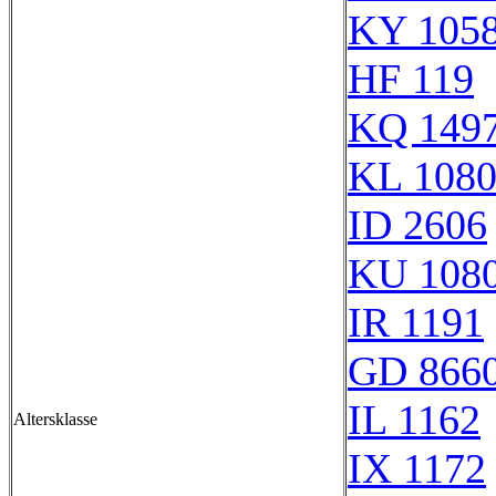
KY 105
HF 119
KQ 149
KL 108
ID 2606
KU 108
IR 1191
GD 866
IL 1162
Altersklasse
IX 1172