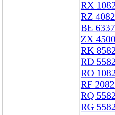
RX 108
RZ 4082
BE 6337
ZX 450
RK 858
RD 558
RO 108
RF 2082
RQ 558
RG 558