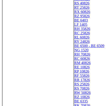
RS 40826
RT 25826
RX 60826
RZ 95826
BE 6403
LF 1405
RH 35826
RC 25826
RL 60826
RY 24826
BE 6500 - BE 6509
NG 1520
RH 70826
RC 60826
RM 40826
RE 10826
RP 10826
RF 55826
RR 17826
RS 25826
RS 70826
RW 50826
RZ 10826
BE 6335
RK 70826