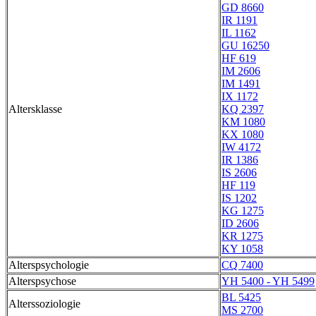
GD 8660
IR 1191
IL 1162
GU 16250
HF 619
IM 2606
IM 1491
IX 1172
Altersklasse
KQ 2397
KM 1080
KX 1080
IW 4172
IR 1386
IS 2606
HF 119
IS 1202
KG 1275
ID 2606
KR 1275
KY 1058
Alterspsychologie
CQ 7400
Alterspsychose
YH 5400 - YH 5499
BL 5425
Alterssoziologie
MS 2700