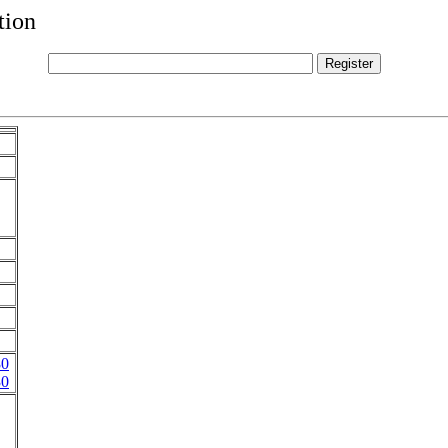
tion
80
30