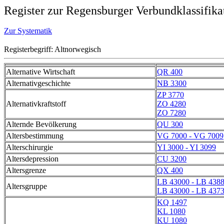
Register zur Regensburger Verbundklassifika
Zur Systematik
Registerbegriff: Altnorwegisch
Alternative Wirtschaft
QR 400
Alternativgeschichte
NB 3300
ZP 3770
Alternativkraftstoff
ZO 4280
ZO 7280
Alternde Bevölkerung
QU 300
Altersbestimmung
VG 7000 - VG 7009
Alterschirurgie
YI 3000 - YI 3099
Altersdepression
CU 3200
Altersgrenze
QX 400
LB 43000 - LB 438
Altersgruppe
LB 43000 - LB 437
KQ 1497
KL 1080
KU 1080