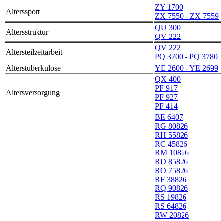
ZY 1700
Alterssport
ZX 7550 - ZX 7559
QU 300
Altersstruktur
QV 222
QV 222
Altersteilzeitarbeit
PQ 3700 - PQ 3780
Alterstuberkulose
YE 2600 - YE 2699
QX 400
PF 917
Altersversorgung
PF 927
PF 414
BE 6407
RG 80826
RH 55826
RC 45826
RM 10826
RD 85826
RO 75826
RF 38826
RQ 90826
RS 19826
RS 64826
RW 20826