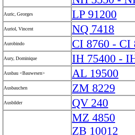
LP 91200
Auric, Georges
NQ 7418
Auriol, Vincent
CI 8760 - CI
Aurobindo
IH 75400 - I
Aury, Dominique
AL 19500
Ausbau <Bauwesen>
ZM 8229
Ausbauchen
QV 240
Ausbilder
MZ 4850
ZB 10012