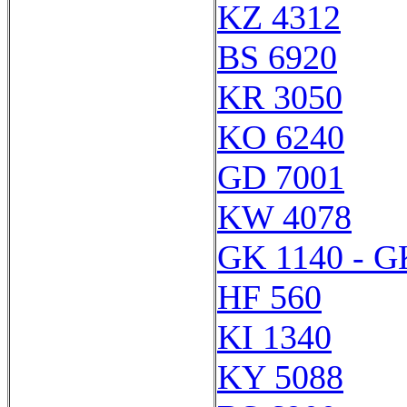
KZ 4312
BS 6920
KR 3050
KO 6240
GD 7001
KW 4078
GK 1140 - G
HF 560
KI 1340
KY 5088