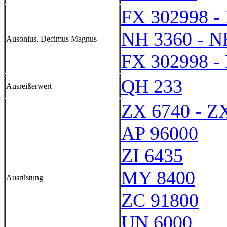
FX 302998 -
NH 3360 - N
Ausonius, Decimus Magnus
FX 302998 -
QH 233
Ausreißerwert
ZX 6740 - Z
AP 96000
ZI 6435
MY 8400
Ausrüstung
ZC 91800
UN 6000