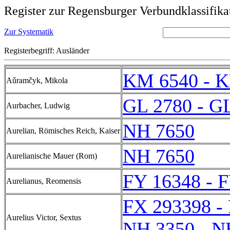
Register zur Regensburger Verbundklassifika
Zur Systematik
Registerbegriff: Ausländer
KM 6540 - 
Aǔramčyk, Mikola
GL 2780 - G
Aurbacher, Ludwig
NH 7650
Aurelian, Römisches Reich, Kaiser
NH 7650
Aurelianische Mauer (Rom)
FY 16348 - 
Aurelianus, Reomensis
FX 293398 -
Aurelius Victor, Sextus
NH 3350 - N