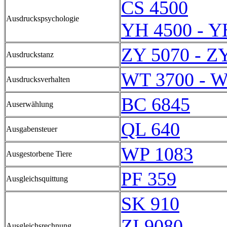
CS 4500
Ausdruckspsychologie
YH 4500 - Y
ZY 5070 - Z
Ausdruckstanz
WT 3700 - W
Ausdrucksverhalten
BC 6845
Auserwählung
QL 640
Ausgabensteuer
WP 1083
Ausgestorbene Tiere
PF 359
Ausgleichsquittung
SK 910
ZI 9080
Ausgleichsrechnung