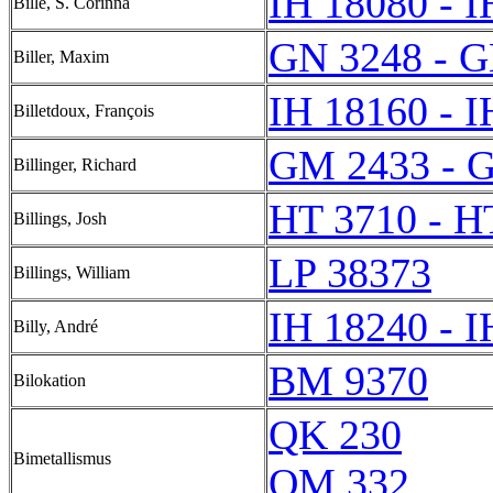
IH 18080 - I
Bille, S. Corinna
GN 3248 - G
Biller, Maxim
IH 18160 - I
Billetdoux, François
GM 2433 - 
Billinger, Richard
HT 3710 - H
Billings, Josh
LP 38373
Billings, William
IH 18240 - I
Billy, André
BM 9370
Bilokation
QK 230
Bimetallismus
QM 332