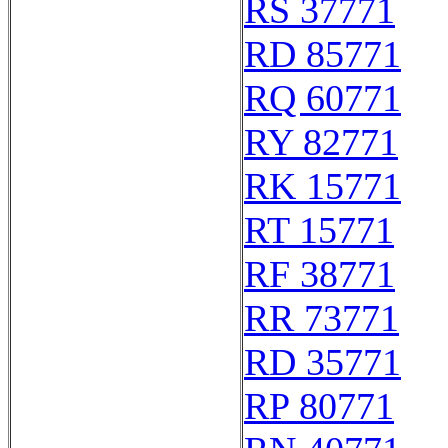
RS 37771
RD 85771
RQ 60771
RY 82771
RK 15771
RT 15771
RF 38771
RR 73771
RD 35771
RP 80771