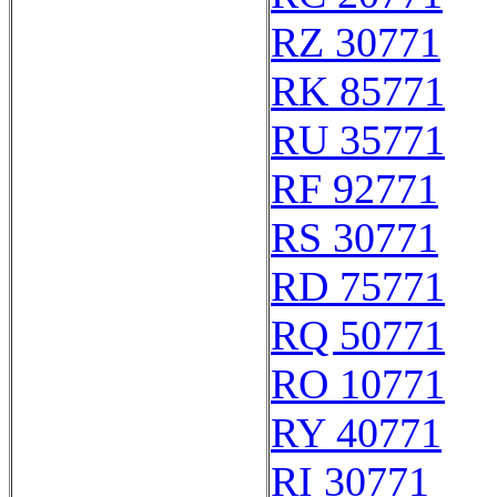
RZ 30771
RK 85771
RU 35771
RF 92771
RS 30771
RD 75771
RQ 50771
RO 10771
RY 40771
RI 30771