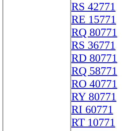
RS 42771
RE 15771
RQ 80771
RS 36771
RD 80771
RQ 58771
RO 40771
RY 80771
RI 60771
RT 10771