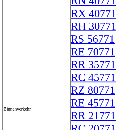
RN 40771
RX 40771
RH 30771
RS 56771
RE 70771
RR 35771
RC 45771
RZ 80771
RE 45771
Binnenverkehr
RR 21771
RC 20771