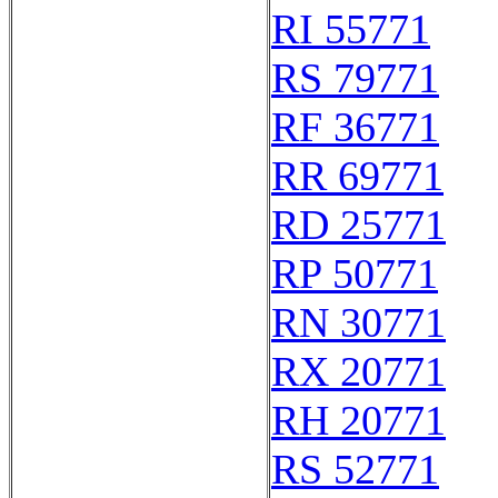
RI 55771
RS 79771
RF 36771
RR 69771
RD 25771
RP 50771
RN 30771
RX 20771
RH 20771
RS 52771