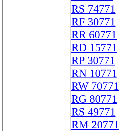
RS 74771
RF 30771
RR 60771
RD 15771
RP 30771
RN 10771
RW 70771
RG 80771
RS 49771
RM 20771