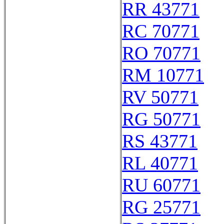
RR 43771
RC 70771
RO 70771
RM 10771
RV 50771
RG 50771
RS 43771
RL 40771
RU 60771
RG 25771