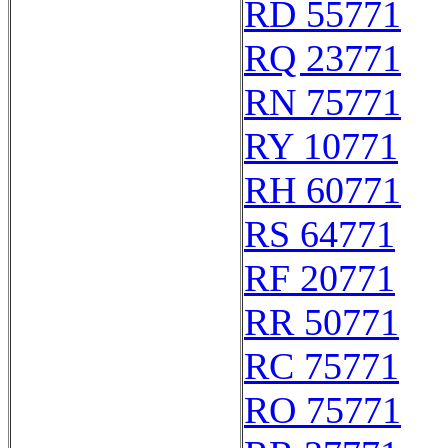
RD 55771
RQ 23771
RN 75771
RY 10771
RH 60771
RS 64771
RF 20771
RR 50771
RC 75771
RO 75771