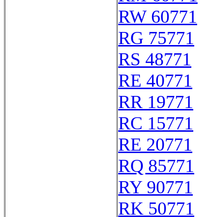
RW 60771
RG 75771
RS 48771
RE 40771
RR 19771
RC 15771
RE 20771
RQ 85771
RY 90771
RK 50771