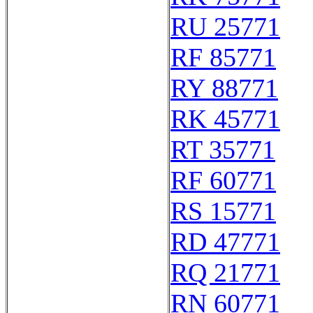
RU 25771
RF 85771
RY 88771
RK 45771
RT 35771
RF 60771
RS 15771
RD 47771
RQ 21771
RN 60771