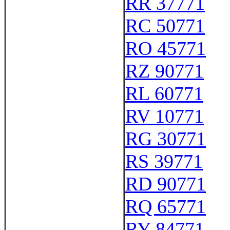
RR 37771
RC 50771
RO 45771
RZ 90771
RL 60771
RV 10771
RG 30771
RS 39771
RD 90771
RQ 65771
RY 84771