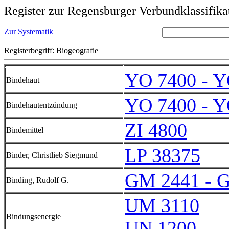
Register zur Regensburger Verbundklassifika
Zur Systematik
Registerbegriff: Biogeografie
YO 7400 - Y
Bindehaut
YO 7400 - Y
Bindehautentzündung
ZI 4800
Bindemittel
LP 38375
Binder, Christlieb Siegmund
GM 2441 - 
Binding, Rudolf G.
UM 3110
Bindungsenergie
UN 1200