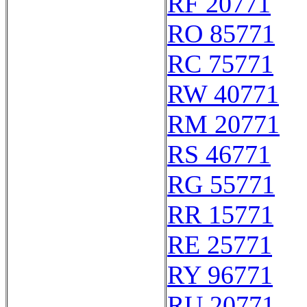
RF 20771
RO 85771
RC 75771
RW 40771
RM 20771
RS 46771
RG 55771
RR 15771
RE 25771
RY 96771
RU 20771