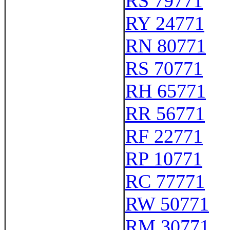
RS 79771
RY 24771
RN 80771
RS 70771
RH 65771
RR 56771
RF 22771
RP 10771
RC 77771
RW 50771
RM 30771