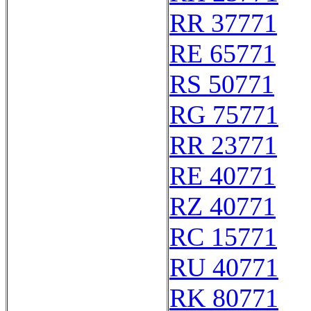
RR 37771
RE 65771
RS 50771
RG 75771
RR 23771
RE 40771
RZ 40771
RC 15771
RU 40771
RK 80771