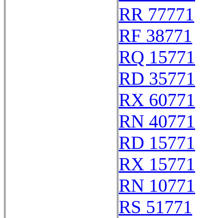
RR 77771
RF 38771
RQ 15771
RD 35771
RX 60771
RN 40771
RD 15771
RX 15771
RN 10771
RS 51771