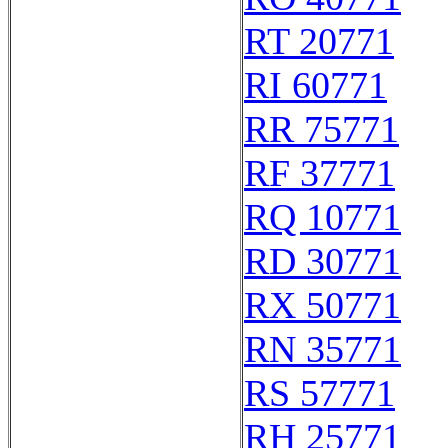
RT 20771
RI 60771
RR 75771
RF 37771
RQ 10771
RD 30771
RX 50771
RN 35771
RS 57771
RH 25771