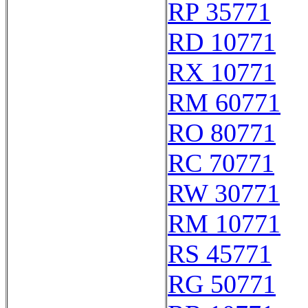
RP 35771
RD 10771
RX 10771
RM 60771
RO 80771
RC 70771
RW 30771
RM 10771
RS 45771
RG 50771