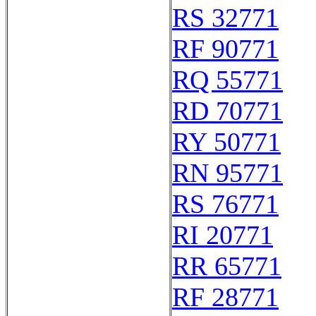
RS 32771
RF 90771
RQ 55771
RD 70771
RY 50771
RN 95771
RS 76771
RI 20771
RR 65771
RF 28771