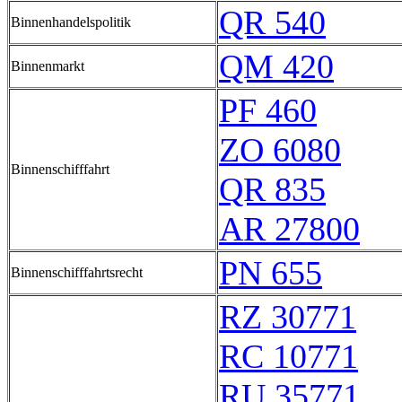
QR 540
Binnenhandelspolitik
QM 420
Binnenmarkt
PF 460
ZO 6080
Binnenschifffahrt
QR 835
AR 27800
PN 655
Binnenschifffahrtsrecht
RZ 30771
RC 10771
RU 35771