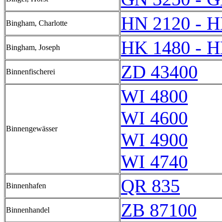
HN 2120 - H
Bingham, Charlotte
HK 1480 - H
Bingham, Joseph
ZD 43400
Binnenfischerei
WI 4800
WI 4600
Binnengewässer
WI 4900
WI 4740
QR 835
Binnenhafen
ZB 87100
Binnenhandel