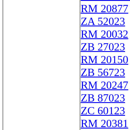
RM 20877
ZA 52023
RM 20032
ZB 27023
RM 20150
ZB 56723
RM 20247
ZB 87023
ZC 60123
RM 20381