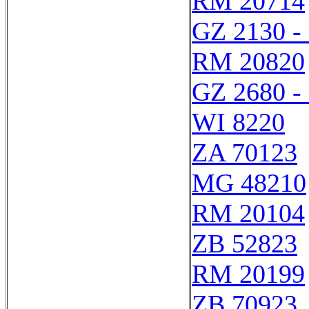
RM 20714
GZ 2130 -
RM 20820
GZ 2680 -
WI 8220
ZA 70123
MG 48210
RM 20104
ZB 52823
RM 20199
ZB 70923