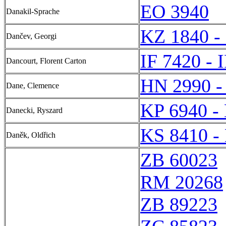
EO 3940
Danakil-Sprache
KZ 1840 -
Dančev, Georgi
IF 7420 - 
Dancourt, Florent Carton
HN 2990 -
Dane, Clemence
KP 6940 -
Danecki, Ryszard
KS 8410 -
Daněk, Oldřich
ZB 60023
RM 20268
ZB 89223