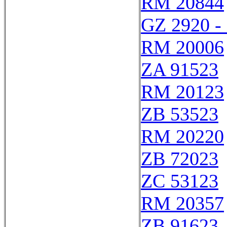
RM 20844
GZ 2920 -
RM 20006
ZA 91523
RM 20123
ZB 53523
RM 20220
ZB 72023
ZC 53123
RM 20357
ZB 91623