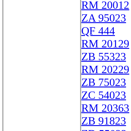
RM 20012
ZA 95023
QF 444
RM 20129
ZB 55323
RM 20229
ZB 75023
ZC 54023
RM 20363
ZB 91823