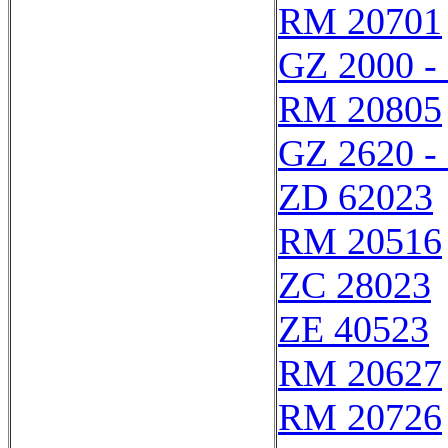
RM 20701
GZ 2000 -
RM 20805
GZ 2620 -
ZD 62023
RM 20516
ZC 28023
ZE 40523
RM 20627
RM 20726