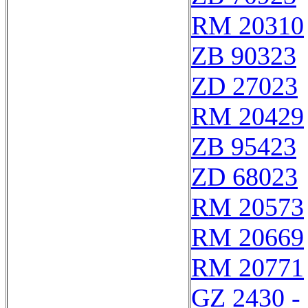
RM 20310
ZB 90323
ZD 27023
RM 20429
ZB 95423
ZD 68023
RM 20573
RM 20669
RM 20771
GZ 2430 -