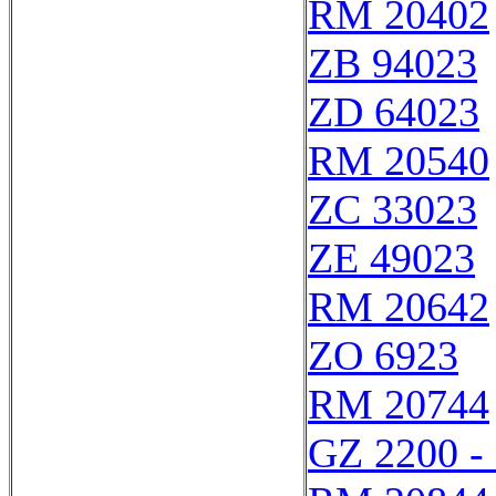
RM 20402
ZB 94023
ZD 64023
RM 20540
ZC 33023
ZE 49023
RM 20642
ZO 6923
RM 20744
GZ 2200 -