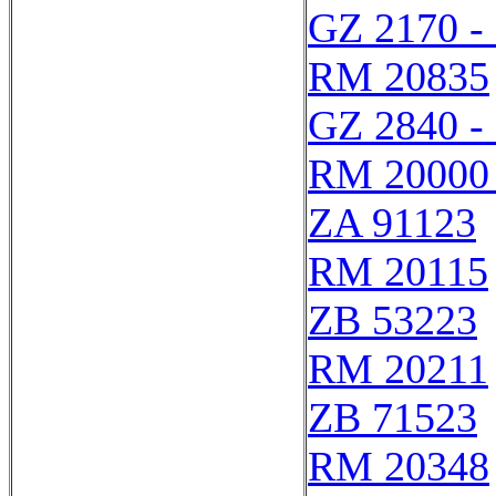
GZ 2170 -
RM 20835
GZ 2840 -
RM 20000
ZA 91123
RM 20115
ZB 53223
RM 20211
ZB 71523
RM 20348