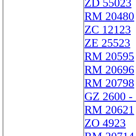
ZD 55023
RM 20480
ZC 12123
ZE 25523
RM 20595
RM 20696
RM 20798
GZ 2600 -
RM 20621
ZO 4923