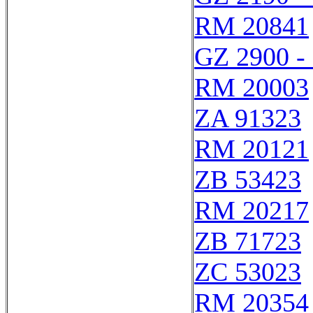
RM 20841
GZ 2900 -
RM 20003
ZA 91323
RM 20121
ZB 53423
RM 20217
ZB 71723
ZC 53023
RM 20354