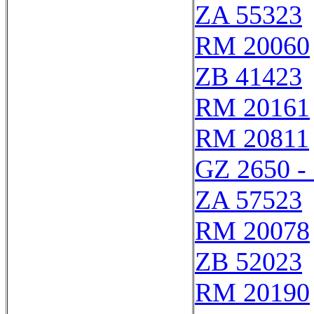
ZA 55323
RM 20060
ZB 41423
RM 20161
RM 20811
GZ 2650 -
ZA 57523
RM 20078
ZB 52023
RM 20190