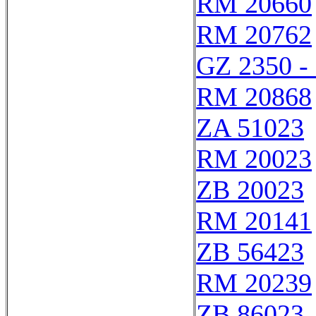
RM 20660
RM 20762
GZ 2350 -
RM 20868
ZA 51023
RM 20023
ZB 20023
RM 20141
ZB 56423
RM 20239
ZB 86023