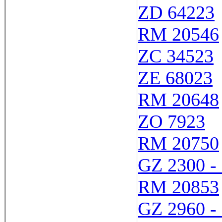
ZD 64223
RM 20546
ZC 34523
ZE 68023
RM 20648
ZO 7923
RM 20750
GZ 2300 -
RM 20853
GZ 2960 -