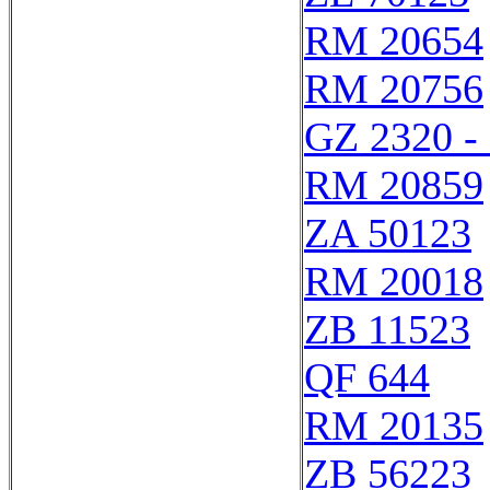
RM 20654
RM 20756
GZ 2320 -
RM 20859
ZA 50123
RM 20018
ZB 11523
QF 644
RM 20135
ZB 56223