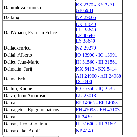
KS 2270 - KS 2271
Dalimilova kronika
GF 6984
Dalking
NZ 29665
LX 38640
LU 38640
Dall'Abaco, Evaristo Felice
LP 38640
LY 38640
Dallackenried
NZ 29279
Dallal, Alberto
IQ 13990 - IQ 13991
Dallet, Jean-Marie
IH 31560 - IH 31561
Dalmatin, Jurij
KX 5413 - KX 5414
AH 24900 - AH 24968
Dalmatisch
IX 2600
Dalton, Roque
IQ 25350 - IQ 25351
Dalza, Joan Ambrosio
LU 23018
Dama
EP 14665 - EP 14668
Damagetus, Epigrammaticus
FH 45098 - FH 45103
Daman
IR 2430
Damas, Léon-Gontran
IH 31600 - IH 31601
Damaschke, Adolf
NP 4140