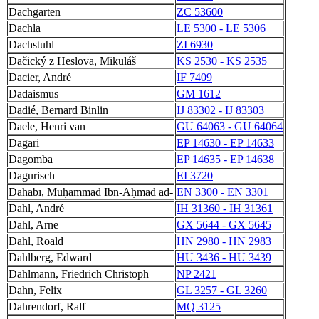
Dachgarten
ZC 53600
Dachla
LE 5300 - LE 5306
Dachstuhl
ZI 6930
Dačický z Heslova, Mikuláš
KS 2530 - KS 2535
Dacier, André
IF 7409
Dadaismus
GM 1612
Dadié, Bernard Binlin
IJ 83302 - IJ 83303
Daele, Henri van
GU 64063 - GU 64064
Dagari
EP 14630 - EP 14633
Dagomba
EP 14635 - EP 14638
Dagurisch
EI 3720
Ḏahabī, Muḥammad Ibn-Aḥmad aḏ-
EN 3300 - EN 3301
Dahl, André
IH 31360 - IH 31361
Dahl, Arne
GX 5644 - GX 5645
Dahl, Roald
HN 2980 - HN 2983
Dahlberg, Edward
HU 3436 - HU 3439
Dahlmann, Friedrich Christoph
NP 2421
Dahn, Felix
GL 3257 - GL 3260
Dahrendorf, Ralf
MQ 3125