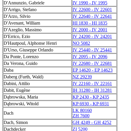
D'Annunzio, Gabriele
IV 1990 - IV 1995
D'Arrigo, Stefano
IV 22600 - IV 22601
D'Arzo, Silvio
IV 22640 - IV 22641
D'Avenant, William
HI 1830 - HI 1835
D'Azeglio, Massimo
IV 2000 - IV 2001
D'Errico, Ezio
IV 24200 - IV 24201
D'Hautpoul, Alphonse Henri
NO 5082
D'Urso, Giuseppe Orlando
IV 25440 - IV 25441
Da Ponte, Lorenzo
IV 2095 - IV 2096
Da Verona, Guido
IV 22680 - IV 22681
Daba
EP 14620 - EP 14623
Daberg (Furth, Wald)
NZ 29239
Dabini, Attilio
IV 22160 - IV 22161
Dabit, Eugène
IH 31280 - IH 31281
Dąbrowska, Maria
KP 2430 - KP 2435
Dąbrowski, Witold
KP 6930 - KP 6931
LK 80160
Dach
ZH 7600
Dach, Simon
GH 4249 - GH 4252
Dachdecker
ZI 5200