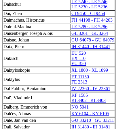
LE 5240 - LE 5246
Dahschur
LE 5230 - LE 5236
Dai, Zhen
CI 9450 - CI 9454
Daimachus, Historicus
FH 44198 - FH 44203
Dair al-Madina
LE 5280 - LE 5286
Daisenberger, Joseph Alois
GL 3261 - GL 3264
Daisne, Johan
GU 64078 - GU 64079
Daix, Pierre
IH 31440 - IH 31441
EU 520
Dakisch
EX 110
EU 320
Daktyloskopie
XL 1800 - XL 1899
FT 11150
Daktylus
FE 2313
Dal Fabbro, Beniamino
IV 22360 - IV 22361
KF 1585
Dalʹ, Vladimir I.
KI 3402 - KI 3403
Dalberg, Emmerich von
NO 5041
Dalčev, Atanas
KY 6104 - KY 6105
Dale, Jan van den
GU 33210 - GU 33211
Dalí, Salvador
IH 31480 - IH 31481