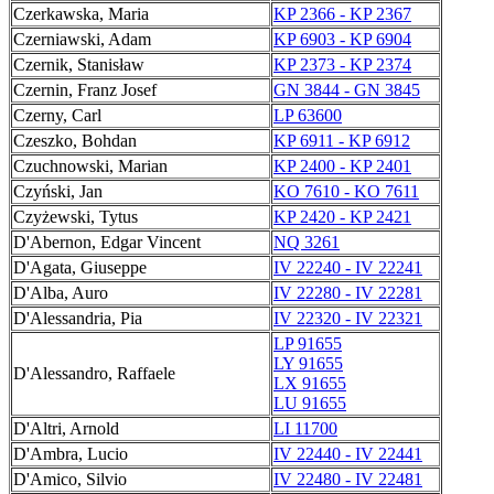
Czerkawska, Maria
KP 2366 - KP 2367
Czerniawski, Adam
KP 6903 - KP 6904
Czernik, Stanisław
KP 2373 - KP 2374
Czernin, Franz Josef
GN 3844 - GN 3845
Czerny, Carl
LP 63600
Czeszko, Bohdan
KP 6911 - KP 6912
Czuchnowski, Marian
KP 2400 - KP 2401
Czyński, Jan
KO 7610 - KO 7611
Czyżewski, Tytus
KP 2420 - KP 2421
D'Abernon, Edgar Vincent
NQ 3261
D'Agata, Giuseppe
IV 22240 - IV 22241
D'Alba, Auro
IV 22280 - IV 22281
D'Alessandria, Pia
IV 22320 - IV 22321
LP 91655
LY 91655
D'Alessandro, Raffaele
LX 91655
LU 91655
D'Altri, Arnold
LI 11700
D'Ambra, Lucio
IV 22440 - IV 22441
D'Amico, Silvio
IV 22480 - IV 22481