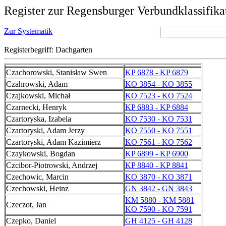
Register zur Regensburger Verbundklassifika
Zur Systematik
Registerbegriff: Dachgarten
Czachorowski, Stanisław Swen
KP 6878 - KP 6879
Czahrowski, Adam
KO 3854 - KO 3855
Czajkowski, Michał
KO 7523 - KO 7524
Czarnecki, Henryk
KP 6883 - KP 6884
Czartoryska, Izabela
KO 7530 - KO 7531
Czartoryski, Adam Jerzy
KO 7550 - KO 7551
Czartoryski, Adam Kazimierz
KO 7561 - KO 7562
Czaykowski, Bogdan
KP 6899 - KP 6900
Czcibor-Piotrowski, Andrzej
KP 8840 - KP 8841
Czechowic, Marcin
KO 3870 - KO 3871
Czechowski, Heinz
GN 3842 - GN 3843
KM 5880 - KM 5881
Czeczot, Jan
KO 7590 - KO 7591
Czepko, Daniel
GH 4125 - GH 4128