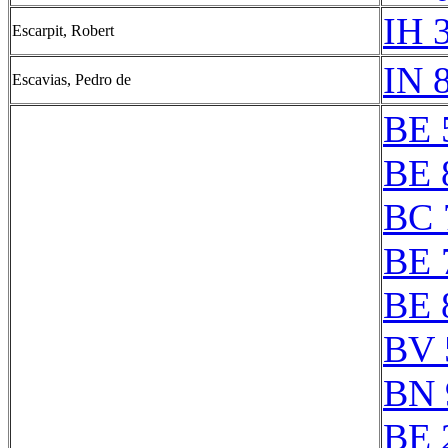
IH 
Escarpit, Robert
IN 
Escavias, Pedro de
BE 
BE 
BC 
BE 
BE 
BV 
BN 
BE 