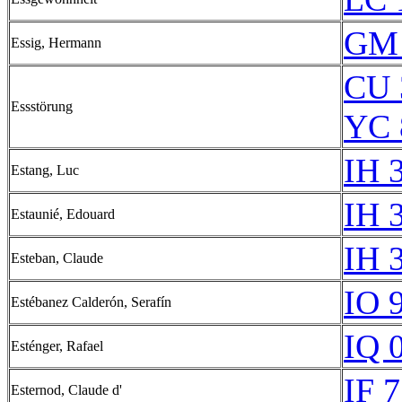
GM 
Essig, Hermann
CU 
Essstörung
YC 
IH 
Estang, Luc
IH 
Estaunié, Edouard
IH 
Esteban, Claude
IO 
Estébanez Calderón, Serafín
IQ 
Esténger, Rafael
IF 
Esternod, Claude d'