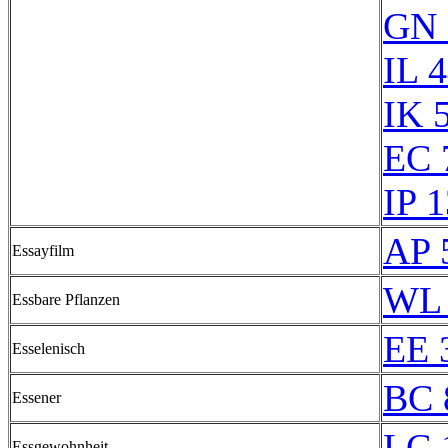
GN 
IL 
IK 
EC 
IP 
AP 
Essayfilm
WL 
Essbare Pflanzen
EE 
Esselenisch
BC 
Essener
LC 
Essgewohnheit