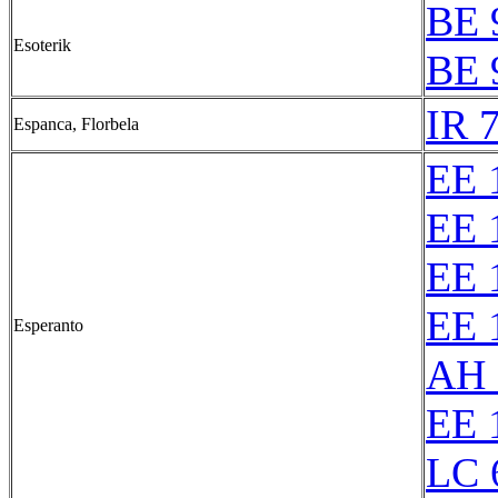
BE 
Esoterik
BE 
IR 
Espanca, Florbela
EE 
EE 
EE 
EE 
Esperanto
AH 
EE 
LC 