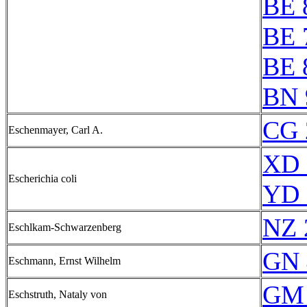
BE 
BE 
BE 
BN 
CG 
Eschenmayer, Carl A.
XD 
Escherichia coli
YD 
NZ 
Eschlkam-Schwarzenberg
GN 
Eschmann, Ernst Wilhelm
GM 
Eschstruth, Nataly von