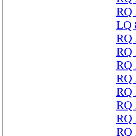
RQ 
LQ 
RQ 
RQ 
RQ 
RQ 
RQ 
RQ 
RQ 
RQ 