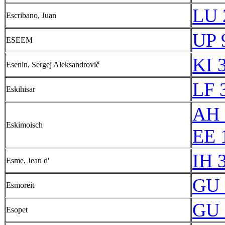
LU 
Escribano, Juan
UP 
ESEEM
KI 
Esenin, Sergej Aleksandrovič
LF 
Eskihisar
AH 
Eskimoisch
EE 
IH 
Esme, Jean d'
GU 
Esmoreit
GU 
Esopet