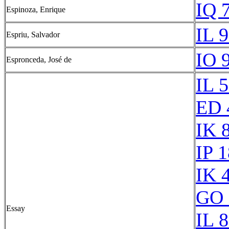
IQ 
Espinoza, Enrique
IL 9
Espriu, Salvador
IO 
Espronceda, José de
IL 
ED 
IK 
IP 
IK 
GO 
Essay
IL 