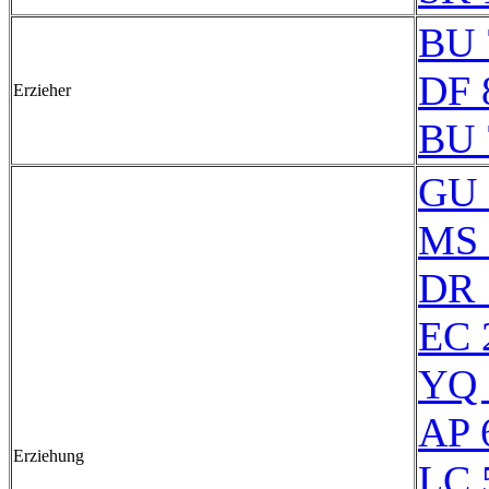
BU 
DF 
Erzieher
BU 
GU 
MS 
DR 
EC 
YQ 
AP 
Erziehung
LC 