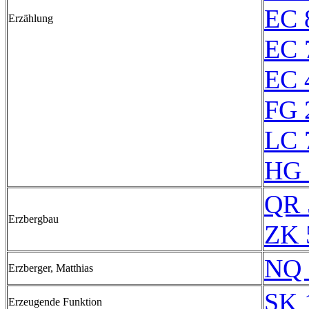
EC 
Erzählung
EC 
EC 
FG 
LC 
HG 
QR 
Erzbergbau
ZK 
NQ 
Erzberger, Matthias
SK 
Erzeugende Funktion