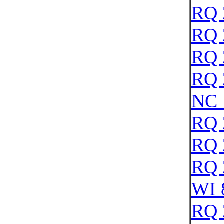
RQ 
RQ 
RQ 
RQ 
NC 
RQ 
RQ 
RQ 
WI 
RQ 