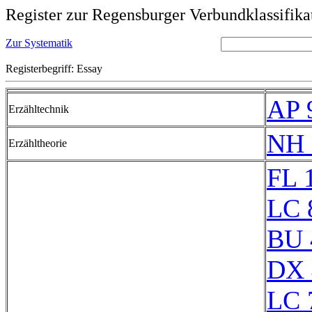
Register zur Regensburger Verbundklassifika
Zur Systematik
Registerbegriff: Essay
AP 
Erzähltechnik
NH 
Erzähltheorie
FL 
LC 
BU 
DX 
LC 