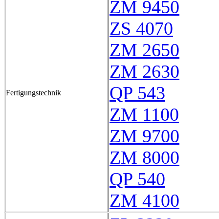
ZM 9450
ZS 4070
ZM 2650
ZM 2630
QP 543
Fertigungstechnik
ZM 1100
ZM 9700
ZM 8000
QP 540
ZM 4100