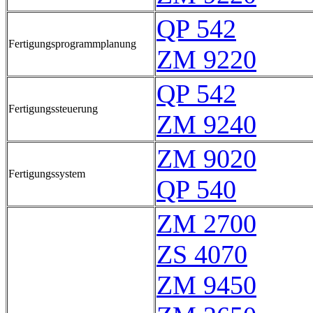
QP 542
Fertigungsprogrammplanung
ZM 9220
QP 542
Fertigungssteuerung
ZM 9240
ZM 9020
Fertigungssystem
QP 540
ZM 2700
ZS 4070
ZM 9450