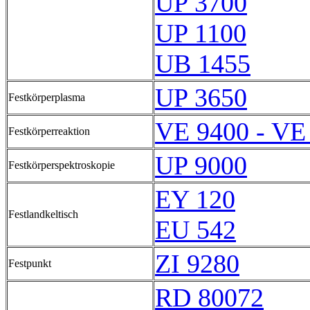
UP 3700
UP 1100
UB 1455
UP 3650
Festkörperplasma
VE 9400 - VE
Festkörperreaktion
UP 9000
Festkörperspektroskopie
EY 120
Festlandkeltisch
EU 542
ZI 9280
Festpunkt
RD 80072