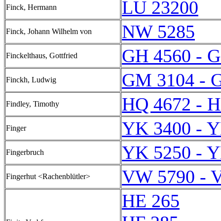
LU 23200
Finck, Hermann
NW 5285
Finck, Johann Wilhelm von
GH 4560 - 
Finckelthaus, Gottfried
GM 3104 - 
Finckh, Ludwig
HQ 4672 - 
Findley, Timothy
YK 3400 - 
Finger
YK 5250 - 
Fingerbruch
VW 5790 - 
Fingerhut <Rachenblütler>
HE 265