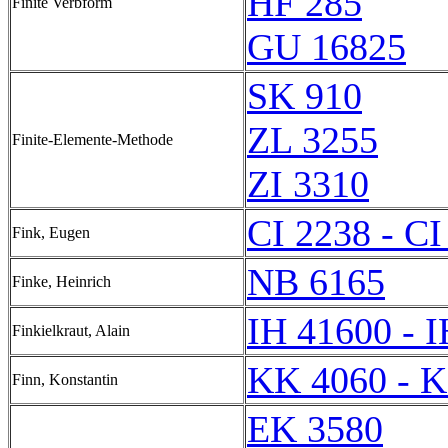
HF 285
Finite Verbform
GU 16825
SK 910
ZL 3255
Finite-Elemente-Methode
ZI 3310
CI 2238 - CI
Fink, Eugen
NB 6165
Finke, Heinrich
IH 41600 - 
Finkielkraut, Alain
KK 4060 - 
Finn, Konstantin
EK 3580