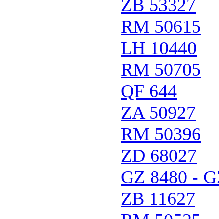
ZB 53327
RM 50615
LH 10440
RM 50705
QF 644
ZA 50927
RM 50396
ZD 68027
GZ 8480 - G
ZB 11627