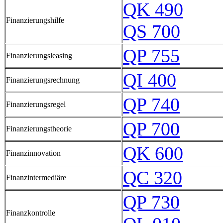
QK 490
Finanzierungshilfe
QS 700
QP 755
Finanzierungsleasing
QI 400
Finanzierungsrechnung
QP 740
Finanzierungsregel
QP 700
Finanzierungstheorie
QK 600
Finanzinnovation
QC 320
Finanzintermediäre
QP 730
Finanzkontrolle