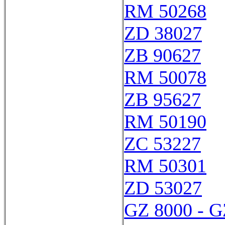
RM 50268
ZD 38027
ZB 90627
RM 50078
ZB 95627
RM 50190
ZC 53227
RM 50301
ZD 53027
GZ 8000 - G