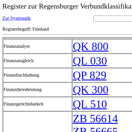
Register zur Regensburger Verbundklassifika
Zur Systematik
Registerbegriff: Finnland
QK 800
Finanzanalyse
QL 030
Finanzausgleich
QP 829
Finanzbuchhaltung
QK 300
Finanzdienstleistung
QL 510
Finanzgerichtsbarkeit
ZB 56614
ZB 56665