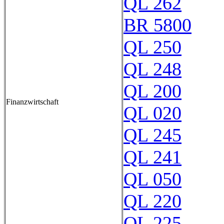
QL 262
BR 5800
QL 250
QL 248
QL 200
Finanzwirtschaft
QL 020
QL 245
QL 241
QL 050
QL 220
QL 225