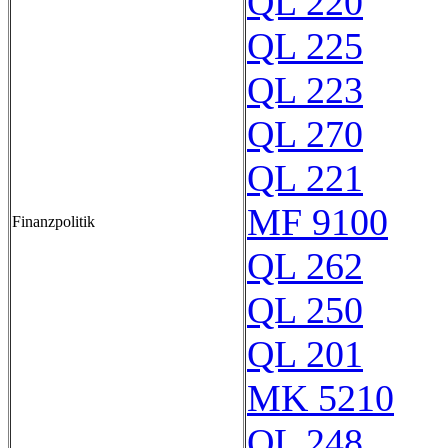
QL 220
QL 225
QL 223
QL 270
QL 221
MF 9100
Finanzpolitik
QL 262
QL 250
QL 201
MK 5210
QL 248