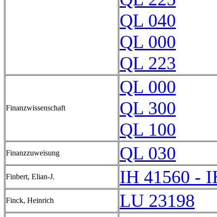
QL 040
QL 000
QL 223
QL 000
QL 300
Finanzwissenschaft
QL 100
QL 030
Finanzzuweisung
IH 41560 - 
Finbert, Elian-J.
LU 23198
Finck, Heinrich