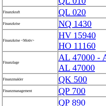
QL 010
QL 020
Finanzkraft
NQ 1430
Finanzkrise
HV 15940
Finanzkrise <Motiv>
HO 11160
AL 47000 - 
Finanzlage
AL 47000
QK 500
Finanzmakler
QP 700
Finanzmanagement
QP 890