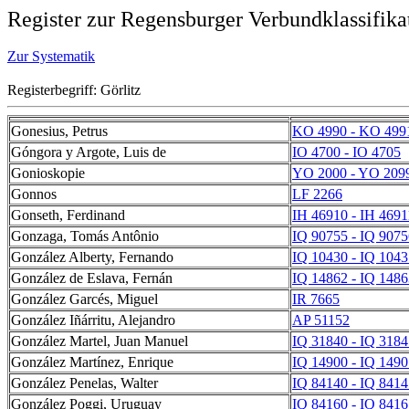
Register zur Regensburger Verbundklassifika
Zur Systematik
Registerbegriff: Görlitz
Gonesius, Petrus
KO 4990 - KO 499
Góngora y Argote, Luis de
IO 4700 - IO 4705
Gonioskopie
YO 2000 - YO 209
Gonnos
LF 2266
Gonseth, Ferdinand
IH 46910 - IH 4691
Gonzaga, Tomás Antônio
IQ 90755 - IQ 9075
González Alberty, Fernando
IQ 10430 - IQ 1043
González de Eslava, Fernán
IQ 14862 - IQ 1486
González Garcés, Miguel
IR 7665
González Iñárritu, Alejandro
AP 51152
González Martel, Juan Manuel
IQ 31840 - IQ 3184
González Martínez, Enrique
IQ 14900 - IQ 1490
González Penelas, Walter
IQ 84140 - IQ 8414
González Poggi, Uruguay
IQ 84160 - IQ 8416