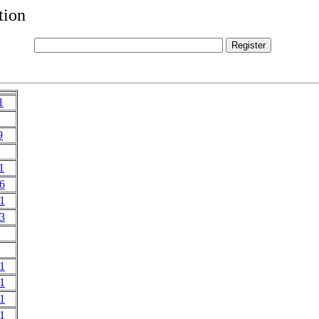
tion
1
9
1
6
1
3
1
1
1
1