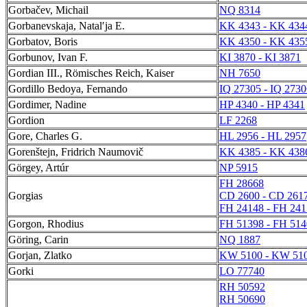
Gorbačev, Michail
NQ 8314
Gorbanevskaja, Natalʹja E.
KK 4343 - KK 434
Gorbatov, Boris
KK 4350 - KK 435
Gorbunov, Ivan F.
KI 3870 - KI 3871
Gordian III., Römisches Reich, Kaiser
NH 7650
Gordillo Bedoya, Fernando
IQ 27305 - IQ 2730
Gordimer, Nadine
HP 4340 - HP 4341
Gordion
LF 2268
Gore, Charles G.
HL 2956 - HL 2957
Gorenštejn, Fridrich Naumovič
KK 4385 - KK 438
Görgey, Artúr
NP 5915
FH 28668
Gorgias
CD 2600 - CD 261
FH 24148 - FH 241
Gorgon, Rhodius
FH 51398 - FH 514
Göring, Carin
NQ 1887
Gorjan, Zlatko
KW 5100 - KW 51
Gorki
LO 77740
RH 50592
RH 50690