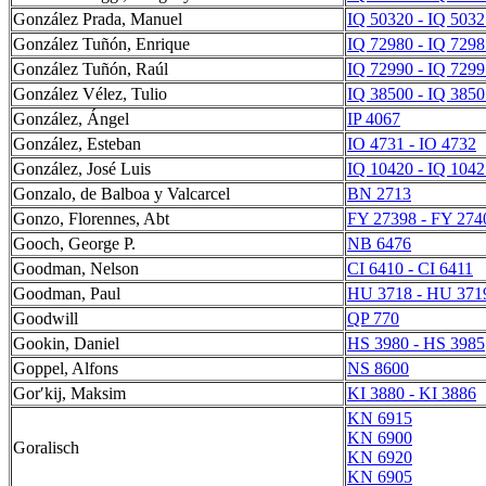
González Prada, Manuel
IQ 50320 - IQ 5032
González Tuñón, Enrique
IQ 72980 - IQ 7298
González Tuñón, Raúl
IQ 72990 - IQ 7299
González Vélez, Tulio
IQ 38500 - IQ 3850
González, Ángel
IP 4067
González, Esteban
IO 4731 - IO 4732
González, José Luis
IQ 10420 - IQ 1042
Gonzalo, de Balboa y Valcarcel
BN 2713
Gonzo, Florennes, Abt
FY 27398 - FY 274
Gooch, George P.
NB 6476
Goodman, Nelson
CI 6410 - CI 6411
Goodman, Paul
HU 3718 - HU 371
Goodwill
QP 770
Gookin, Daniel
HS 3980 - HS 3985
Goppel, Alfons
NS 8600
Gorʹkij, Maksim
KI 3880 - KI 3886
KN 6915
KN 6900
Goralisch
KN 6920
KN 6905