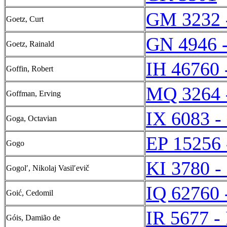
GM 3232 
Goetz, Curt
GN 4946 
Goetz, Rainald
IH 46760 
Goffin, Robert
MQ 3264 
Goffman, Erving
IX 6083 -
Goga, Octavian
EP 15256 
Gogo
KI 3780 -
Gogolʹ, Nikolaj Vasilʹevič
IQ 62760 
Goić, Cedomil
IR 5677 -
Góis, Damião de