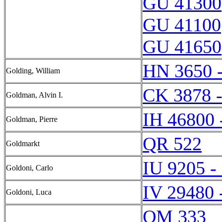
GU 41300
GU 41100
GU 41650
HN 3650 
Golding, William
CK 3878 
Goldman, Alvin I.
IH 46800 
Goldman, Pierre
QR 522
Goldmarkt
IU 9205 -
Goldoni, Carlo
IV 29480 
Goldoni, Luca
QM 333