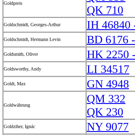
Goldpreis
QK 710
IH 46840 
Goldschmidt, Georges-Arthur
BD 6176 
Goldschmidt, Hermann Levin
HK 2250 
Goldsmith, Oliver
LI 34517
Goldsworthy, Andy
GN 4948
Goldt, Max
QM 332
Goldwährung
QK 230
NY 9077
Goldziher, Ignác