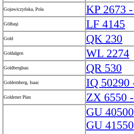
KP 2673 -
Gojawiczyńska, Pola
LF 4145
Gölbaşi
QK 230
Gold
WL 2274
Goldalgen
QR 530
Goldbergbau
IQ 50290 
Goldemberg, Isaac
ZX 6550 
Goldener Plan
GU 40500
GU 41550