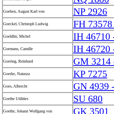
NP 2926
Goeben, August Karl von
FH 73578
Goeckel, Christoph Ludwig
IH 46710 
Goeldlin, Michel
IH 46720 
Goemans, Camille
GM 3214 
Goering, Reinhard
KP 7275
Goerke, Natasza
GN 4939 
Goes, Albrecht
SU 680
Goethe Utilities
GK 3501
Goethe, Johann Wolfgang von