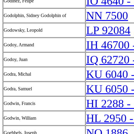
IO 4640 -
Godínez, Felipe
NN 7500
Godolphin, Sidney Godolphin of
LP 92084
Godowsky, Leopold
IH 46700 
Godoy, Armand
IQ 62720 
Godoy, Juan
KU 6040 
Godra, Michal
KU 6050 
Godra, Samuel
HI 2288 -
Godwin, Francis
HL 2950 
Godwin, William
NQ 1886
Goebbels, Joseph