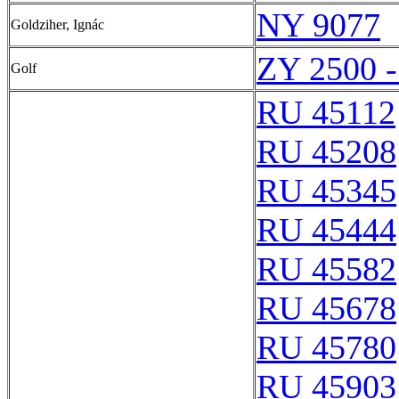
NY 9077
Goldziher, Ignác
ZY 2500 
Golf
RU 45112
RU 45208
RU 45345
RU 45444
RU 45582
RU 45678
RU 45780
RU 45903