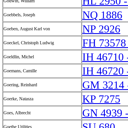
HL 2950 
Godwin, William
NQ 1886
Goebbels, Joseph
NP 2926
Goeben, August Karl von
FH 73578
Goeckel, Christoph Ludwig
IH 46710 
Goeldlin, Michel
IH 46720 
Goemans, Camille
GM 3214 
Goering, Reinhard
KP 7275
Goerke, Natasza
GN 4939 
Goes, Albrecht
SU 680
Goethe Utilities