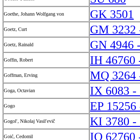
GK 3501
Goethe, Johann Wolfgang von
GM 3232 
Goetz, Curt
GN 4946 
Goetz, Rainald
IH 46760 
Goffin, Robert
MQ 3264 
Goffman, Erving
IX 6083 -
Goga, Octavian
EP 15256 
Gogo
KI 3780 -
Gogolʹ, Nikolaj Vasilʹevič
IQ 62760 
Goić, Cedomil