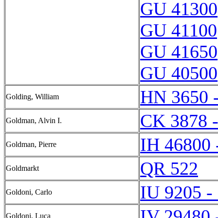
GU 41300
GU 41100
GU 41650
GU 40500
HN 3650 
Golding, William
CK 3878 
Goldman, Alvin I.
IH 46800 
Goldman, Pierre
QR 522
Goldmarkt
IU 9205 -
Goldoni, Carlo
IV 29480 
Goldoni, Luca