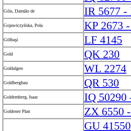
IR 5677 -
Góis, Damião de
KP 2673 -
Gojawiczyńska, Pola
LF 4145
Gölbaşi
QK 230
Gold
WL 2274
Goldalgen
QR 530
Goldbergbau
IQ 50290 
Goldemberg, Isaac
ZX 6550 
Goldener Plan
GU 41550