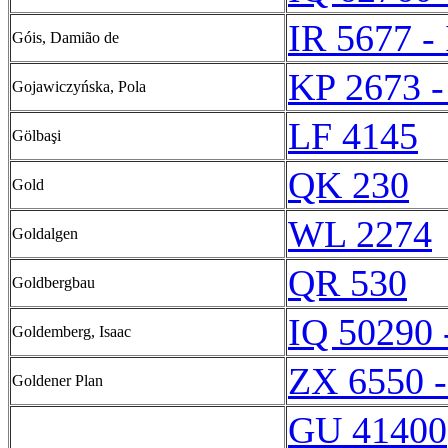
IR 5677 -
Góis, Damião de
KP 2673 -
Gojawiczyńska, Pola
LF 4145
Gölbaşi
QK 230
Gold
WL 2274
Goldalgen
QR 530
Goldbergbau
IQ 50290 
Goldemberg, Isaac
ZX 6550 
Goldener Plan
GU 41400