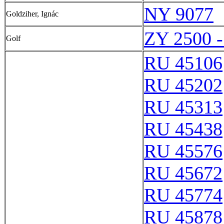
NY 9077
Goldziher, Ignác
ZY 2500 
Golf
RU 45106
RU 45202
RU 45313
RU 45438
RU 45576
RU 45672
RU 45774
RU 45878