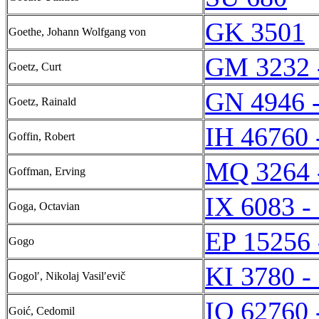
GK 3501
Goethe, Johann Wolfgang von
GM 3232 
Goetz, Curt
GN 4946 
Goetz, Rainald
IH 46760 
Goffin, Robert
MQ 3264 
Goffman, Erving
IX 6083 -
Goga, Octavian
EP 15256 
Gogo
KI 3780 -
Gogolʹ, Nikolaj Vasilʹevič
IQ 62760 
Goić, Cedomil