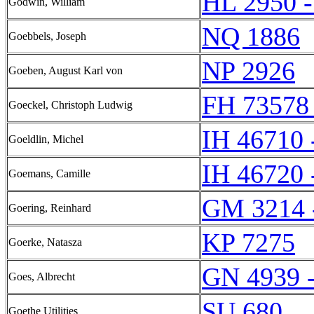
HL 2950 
Godwin, William
NQ 1886
Goebbels, Joseph
NP 2926
Goeben, August Karl von
FH 73578
Goeckel, Christoph Ludwig
IH 46710 
Goeldlin, Michel
IH 46720 
Goemans, Camille
GM 3214 
Goering, Reinhard
KP 7275
Goerke, Natasza
GN 4939 
Goes, Albrecht
SU 680
Goethe Utilities