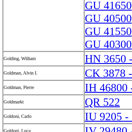
GU 41650
GU 40500
GU 41550
GU 40300
HN 3650 
Golding, William
CK 3878 
Goldman, Alvin I.
IH 46800 
Goldman, Pierre
QR 522
Goldmarkt
IU 9205 -
Goldoni, Carlo
IV 29480 
Goldoni, Luca