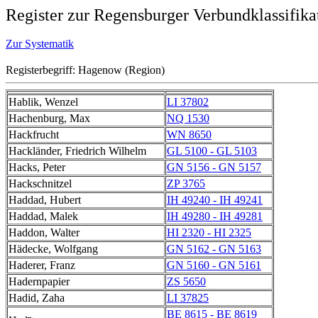
Register zur Regensburger Verbundklassifika
Zur Systematik
Registerbegriff: Hagenow (Region)
Hablik, Wenzel
LI 37802
Hachenburg, Max
NQ 1530
Hackfrucht
WN 8650
Hackländer, Friedrich Wilhelm
GL 5100 - GL 5103
Hacks, Peter
GN 5156 - GN 5157
Hackschnitzel
ZP 3765
Haddad, Hubert
IH 49240 - IH 49241
Haddad, Malek
IH 49280 - IH 49281
Haddon, Walter
HI 2320 - HI 2325
Hädecke, Wolfgang
GN 5162 - GN 5163
Haderer, Franz
GN 5160 - GN 5161
Hadernpapier
ZS 5650
Hadid, Zaha
LI 37825
BE 8615 - BE 8619