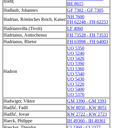
Ḥadīṯ
BE 8615
Hadlaub, Johannes
GF 7302 - GF 7305
NH 7600
Hadrian, Römisches Reich, Kaiser
FH 62248 - FH 62253
Hadriansvilla (Tivoli)
LF 4060
Hadrianus, Antiochenus
FH 73528 - FH 73533
Hadrianus, Rhetor
FH 63998 - FH 64003
UO 5350
UO 5240
UO 5420
UO 5390
UO 5360
Hadron
UO 5340
UO 5430
UO 5220
UO 5400
UO 5370
Hadwiger, Viktor
GM 3390 - GM 3393
Hadžić, Fadil
KW 8050 - KW 8051
Hadžić, Jovan
KW 2722 - KW 2723
Haeck, Philippe
IH 49360 - IH 49361
Haecker, Theodor
CI 2360 - CI 2377