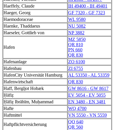
Haeffely, Claude
IH 49400 - IH 49401
Haeger, Georg
GF 7320 - GF 7323
Haemodoraceae
WL 9580
Haenke, Thaddaeus
NU 5082
Haeseler, Gottlieb von
NP 3882
MZ 5850
QR 810
Hafen
PN 660
QR 830
Hafenanlage
ZO 6100
Hafenbau
ZI 6755
HafenCity Universität Hamburg
AL 53350 - AL 53359
Hafenwirtschaft
QR 830
Haff, Bergljot Hobæk
GW 8616 - GW 8617
Ḥāfiẓ
EV 5054 - EV 5055
Ḥāfiẓ Ibrāhīm, Muḥammad
EN 3480 - EN 3481
Hafte
WQ 4700
Haftmittel
VN 5550 - VN 5559
QQ 640
Haftpflichtversicherung
QR 560