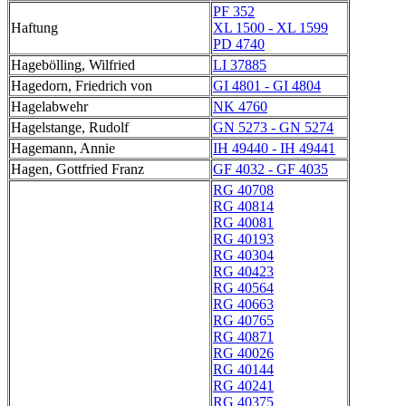
PF 352
Haftung
XL 1500 - XL 1599
PD 4740
Hagebölling, Wilfried
LI 37885
Hagedorn, Friedrich von
GI 4801 - GI 4804
Hagelabwehr
NK 4760
Hagelstange, Rudolf
GN 5273 - GN 5274
Hagemann, Annie
IH 49440 - IH 49441
Hagen, Gottfried Franz
GF 4032 - GF 4035
RG 40708
RG 40814
RG 40081
RG 40193
RG 40304
RG 40423
RG 40564
RG 40663
RG 40765
RG 40871
RG 40026
RG 40144
RG 40241
RG 40375