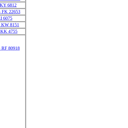
 KY 6812
- FK 22653
EI 6075
- KW 8151
 KK 4755
- RF 80918