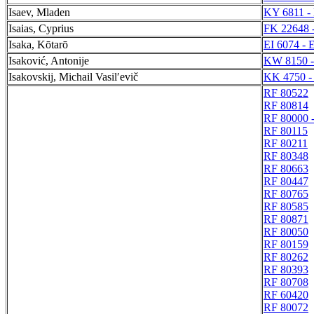
Isaev, Mladen
KY 6811 -
Isaias, Cyprius
FK 22648 
Isaka, Kōtarō
EI 6074 - 
Isaković, Antonije
KW 8150 
Isakovskij, Michail Vasilʹevič
KK 4750 -
RF 80522
RF 80814
RF 80000 
RF 80115
RF 80211
RF 80348
RF 80663
RF 80447
RF 80765
RF 80585
RF 80871
RF 80050
RF 80159
RF 80262
RF 80393
RF 80708
RF 60420
RF 80072