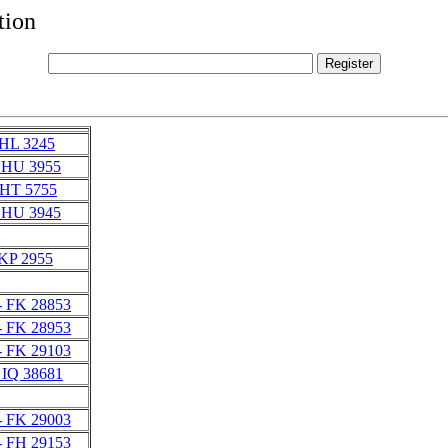
tion
 HL 3245
 HU 3955
 HT 5755
 HU 3945
 KP 2955
- FK 28853
- FK 28953
- FK 29103
 IQ 38681
- FK 29003
- FH 29153