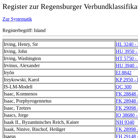
Register zur Regensburger Verbundklassifika
Zur Systematik
Registerbegriff: Island
Irving, Henry, Sir
HL 3240 -
Irving, John
HU 3950 -
Irving, Washington
HT 5750 -
Irvinus, Alexander
HU 3940 -
Iryŏn
EI 8842
Irzykowski, Karol
KP 2950 -
IS-LM-Modell
QC 300
Isaac, Komnenos
FK 28848 
Isaac, Porphyrogennetus
FK 28948 
Isaac, Tzetzes
FK 29098 
Isaacs, Jorge
IQ 38680 -
Isaak II., Byzantinisches Reich, Kaiser
NH 9340
Isaak, Ninive, Bischof, Heiliger
FK 28998 
Isaeus
FH 29148 