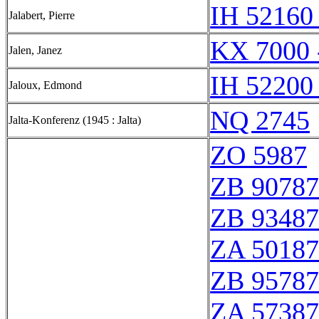
IH 52160 
Jalabert, Pierre
KX 7000 
Jalen, Janez
IH 52200 
Jaloux, Edmond
NQ 2745
Jalta-Konferenz (1945 : Jalta)
ZO 5987
ZB 90787
ZB 93487
ZA 50187
ZB 95787
ZA 57387