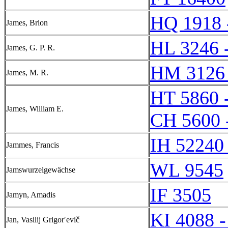
HQ 1918 
James, Brion
HL 3246 
James, G. P. R.
HM 3126
James, M. R.
HT 5860 
James, William E.
CH 5600 
IH 52240 
Jammes, Francis
WL 9545
Jamswurzelgewächse
IF 3505
Jamyn, Amadis
KI 4088 -
Jan, Vasilij Grigorʹevič