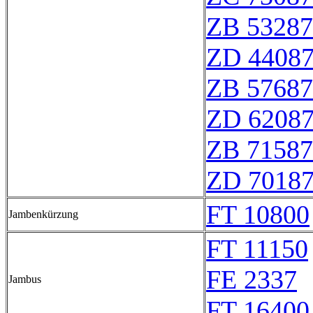
ZB 53287
ZD 4408
ZB 57687
ZD 6208
ZB 71587
ZD 7018
FT 10800
Jambenkürzung
FT 11150
FE 2337
Jambus
FT 16400