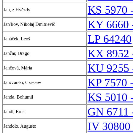
KS 5970 
Jan, z Hvězdy
KY 6660 
Janʹkov, Nikolaj Dmitrievič
LP 64240
Janáček, Leoš
KX 8952 
Jančar, Drago
KU 9255 
Jančová, Mária
KP 7570 
Janczarski, Czesław
KS 5010 
Janda, Bohumil
GN 6711 
Jandl, Ernst
IV 30800 
Jandolo, Augusto