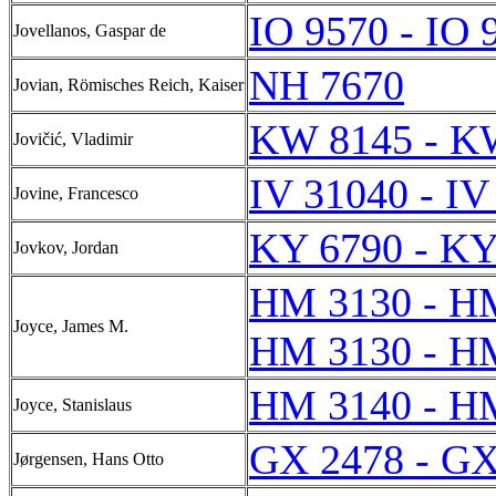
IO 9570 - IO 
Jovellanos, Gaspar de
NH 7670
Jovian, Römisches Reich, Kaiser
KW 8145 - K
Jovičić, Vladimir
IV 31040 - IV
Jovine, Francesco
KY 6790 - KY
Jovkov, Jordan
HM 3130 - H
Joyce, James M.
HM 3130 - H
HM 3140 - H
Joyce, Stanislaus
GX 2478 - GX
Jørgensen, Hans Otto