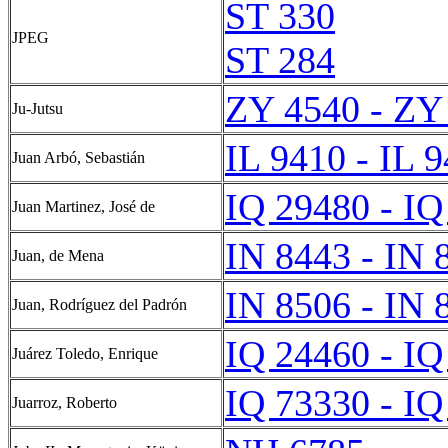
ST 330
JPEG
ST 284
ZY 4540 - ZY
Ju-Jutsu
IL 9410 - IL 
Juan Arbó, Sebastián
IQ 29480 - IQ
Juan Martinez, José de
IN 8443 - IN 
Juan, de Mena
IN 8506 - IN 
Juan, Rodríguez del Padrón
IQ 24460 - IQ
Juárez Toledo, Enrique
IQ 73330 - IQ
Juarroz, Roberto