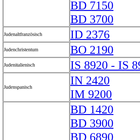
BD 7150
BD 3700
ID 2376
Judenaltfranzösisch
BO 2190
Judenchristentum
IS 8920 - IS 
Judenitalienisch
IN 2420
Judenspanisch
IM 9200
BD 1420
BD 3900
BD 6890