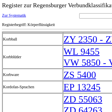
Register zur Regensburger Verbundklassifika
Zur Systematik
Registerbegriff: Körperflüssigkeit
ZY 2350 - 
Korbball
WL 9455
Korbblütler
VW 5850 - 
ZS 5400
Korbware
EP 13245
Kordofan-Sprachen
ZD 55063
ZD 64263