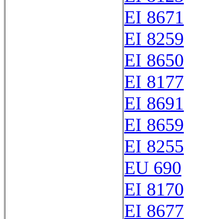
EI 8671
EI 8259
EI 8650
EI 8177
EI 8691
EI 8659
EI 8255
EU 690
EI 8170
EI 8677