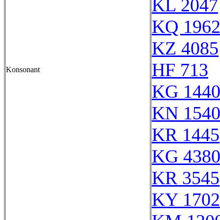
KL 2047
KQ 196
KZ 4085
HF 713
Konsonant
KG 144
KN 154
KR 1445
KG 438
KR 3545
KY 1702