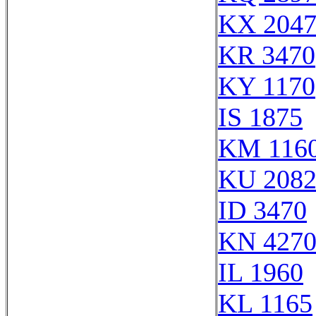
KX 204
KR 3470
KY 1170
IS 1875
KM 116
KU 208
ID 3470
KN 427
IL 1960
KL 1165