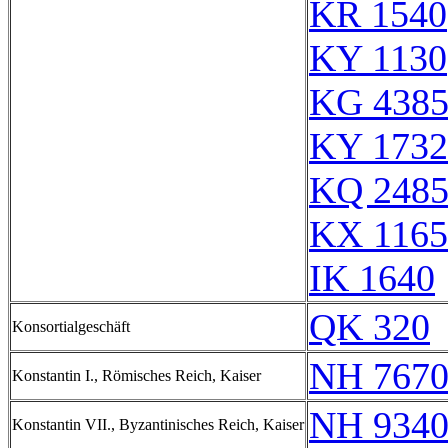
KR 1540
KY 1130
KG 438
KY 1732
KQ 248
KX 1165
IK 1640
QK 320
Konsortialgeschäft
NH 767
Konstantin I., Römisches Reich, Kaiser
NH 934
Konstantin VII., Byzantinisches Reich, Kaiser