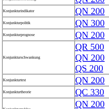
QN 200
Konjunkturindikator
QN 300
Konjunkturpolitik
QN 200
Konjunkturprognose
QR 500
QN 200
Konjunkturschwankung
QS 200
QN 200
Konjunkturtest
QC 330
Konjunkturtheorie
QN 200