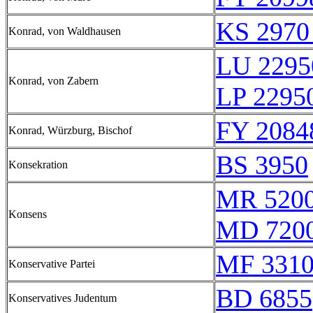
KS 2970
Konrad, von Waldhausen
LU 2295
Konrad, von Zabern
LP 2295
FY 2084
Konrad, Würzburg, Bischof
BS 3950
Konsekration
MR 520
Konsens
MD 720
MF 331
Konservative Partei
BD 6855
Konservatives Judentum