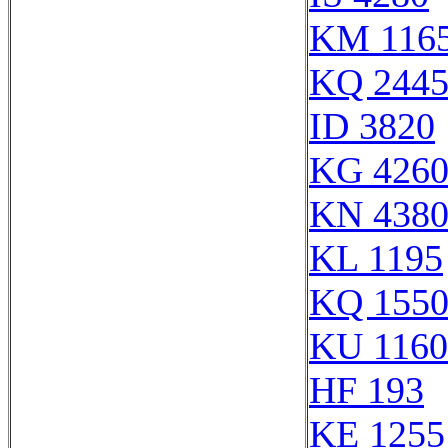
KM 116
KQ 244
ID 3820
KG 426
KN 438
KL 1195
KQ 155
KU 1160
HF 193
KE 1255