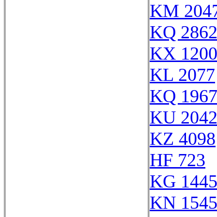
KM 204
KQ 286
KX 120
KL 2077
KQ 196
KU 204
KZ 4098
HF 723
KG 144
KN 154