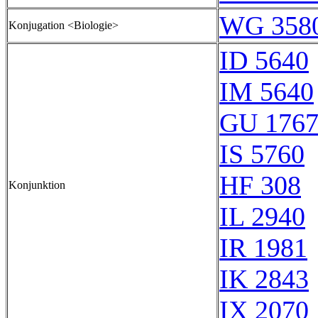
WG 358
Konjugation <Biologie>
ID 5640
IM 5640
GU 176
IS 5760
HF 308
Konjunktion
IL 2940
IR 1981
IK 2843
IX 2070