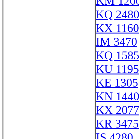
KM 120
KQ 248
KX 1160
IM 3470
KQ 158
KU 1195
KE 1305
KN 144
KX 207
KR 3475
IS 4280