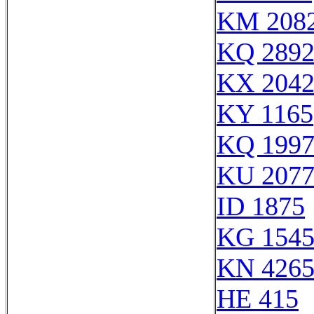
KM 208
KQ 289
KX 204
KY 1165
KQ 199
KU 207
ID 1875
KG 154
KN 426
HE 415