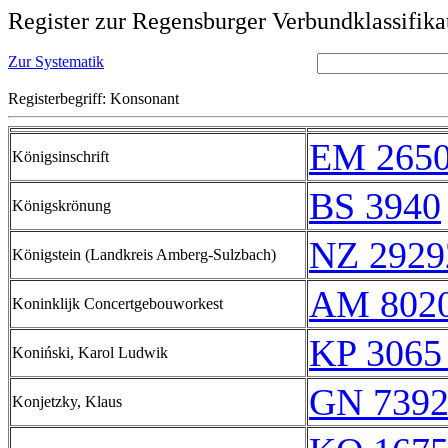
Register zur Regensburger Verbundklassifika
Zur Systematik
Registerbegriff: Konsonant
EM 265
Königsinschrift
BS 3940
Königskrönung
NZ 2929
Königstein (Landkreis Amberg-Sulzbach)
AM 802
Koninklijk Concertgebouworkest
KP 3065
Koniński, Karol Ludwik
GN 7392
Konjetzky, Klaus