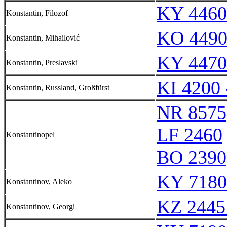
KY 4460
Konstantin, Filozof
KO 4490
Konstantin, Mihailović
KY 4470
Konstantin, Preslavski
KI 4200 
Konstantin, Russland, Großfürst
NR 8575
LF 2460
Konstantinopel
BO 2390
KY 7180
Konstantinov, Aleko
KZ 2445
Konstantinov, Georgi