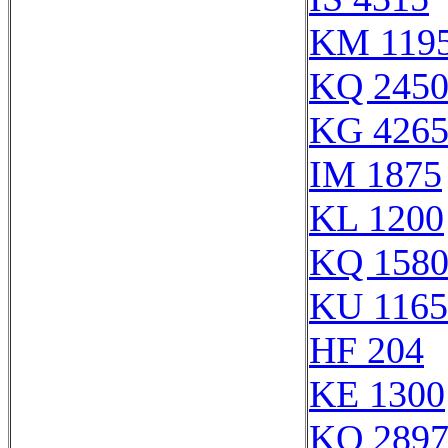
KM 119
KQ 245
KG 426
IM 1875
KL 1200
KQ 158
KU 1165
HF 204
KE 1300
KQ 289