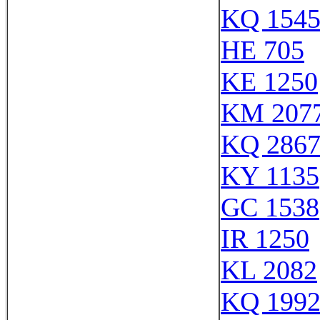
KQ 154
HE 705
KE 1250
KM 207
KQ 286
KY 1135
GC 1538
IR 1250
KL 2082
KQ 199