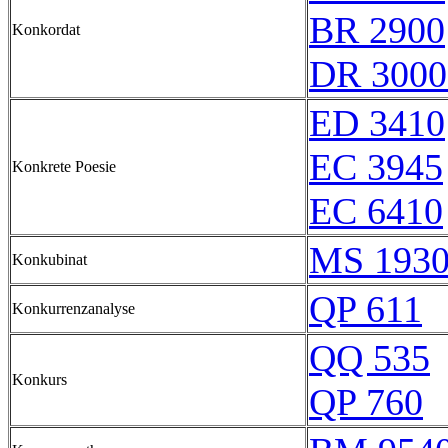
BR 2900
Konkordat
DR 3000
ED 3410
EC 3945
Konkrete Poesie
EC 6410
MS 193
Konkubinat
QP 611
Konkurrenzanalyse
QQ 535
Konkurs
QP 760