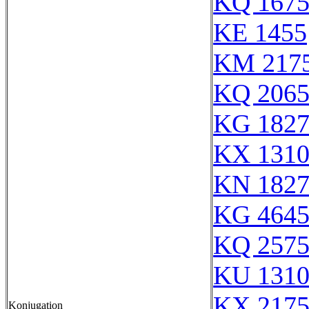
KQ 167
KE 1455
KM 217
KQ 206
KG 182
KX 131
KN 182
KG 464
KQ 257
KU 131
KX 217
Konjugation