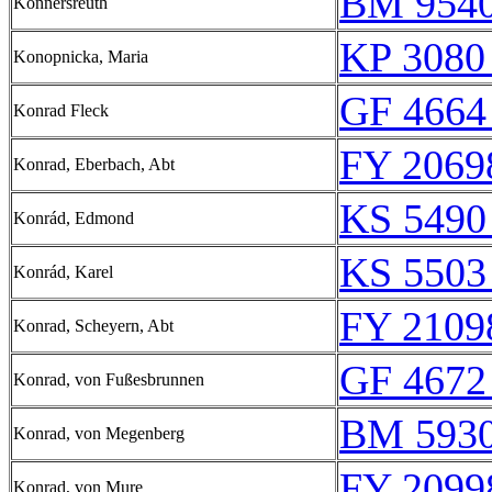
BM 954
Konnersreuth
KP 3080
Konopnicka, Maria
GF 4664
Konrad Fleck
FY 2069
Konrad, Eberbach, Abt
KS 5490
Konrád, Edmond
KS 5503
Konrád, Karel
FY 2109
Konrad, Scheyern, Abt
GF 4672
Konrad, von Fußesbrunnen
BM 5930
Konrad, von Megenberg
FY 2099
Konrad, von Mure