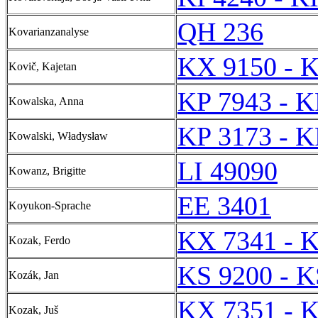
QH 236
Kovarianzanalyse
KX 9150 - 
Kovič, Kajetan
KP 7943 - K
Kowalska, Anna
KP 3173 - K
Kowalski, Władysław
LI 49090
Kowanz, Brigitte
EE 3401
Koyukon-Sprache
KX 7341 - 
Kozak, Ferdo
KS 9200 - K
Kozák, Jan
KX 7351 - 
Kozak, Juš