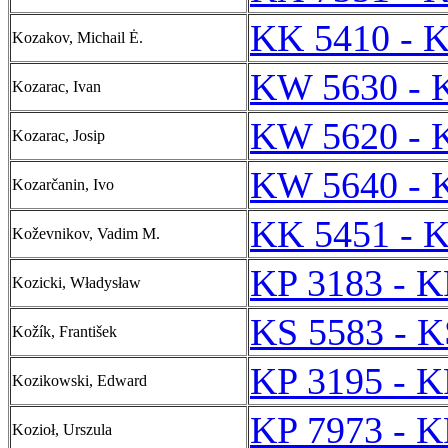
KK 5410 - 
Kozakov, Michail Ė.
KW 5630 - 
Kozarac, Ivan
KW 5620 - 
Kozarac, Josip
KW 5640 - 
Kozarčanin, Ivo
KK 5451 - 
Koževnikov, Vadim M.
KP 3183 - K
Kozicki, Władysław
KS 5583 - K
Kožík, František
KP 3195 - K
Kozikowski, Edward
KP 7973 - K
Kozioł, Urszula