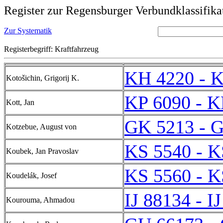
Register zur Regensburger Verbundklassifika
Zur Systematik
Registerbegriff: Kraftfahrzeug
KH 4220 - 
Kotošichin, Grigorij K.
KP 6090 - K
Kott, Jan
GK 5213 - 
Kotzebue, August von
KS 5540 - K
Koubek, Jan Pravoslav
KS 5560 - K
Koudelák, Josef
IJ 88134 - I
Kourouma, Ahmadou