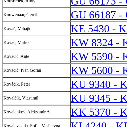
GU 66173 -
Kousbroek, Rudy
GU 66187 -
Kouwenaar, Gerrit
KE 5430 - K
Kovač, Mihajlo
KW 8324 - 
Kovač, Mirko
KW 5590 - 
Kovačić, Ante
KW 5600 - 
Kovačić, Ivan Goran
KU 9340 - 
Kováčik, Peter
KU 9345 - 
Kovalčík, Vlastimil
KK 5370 - 
Kovalenkov, Aleksandr A.
KI 4240 - K
Kovalevskaja, Sofʹja Vasilʹevna