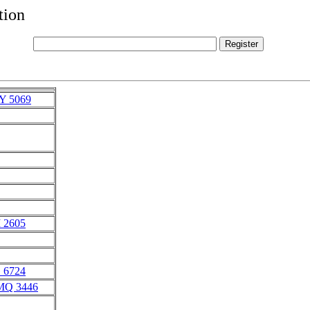
tion
ZY 5069
I 2605
G 6724
MQ 3446