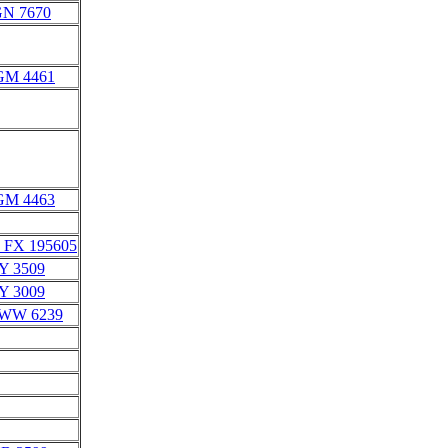
GN 7670
GM 4461
GM 4463
- FX 195605
ZY 3509
ZY 3009
 WW 6239