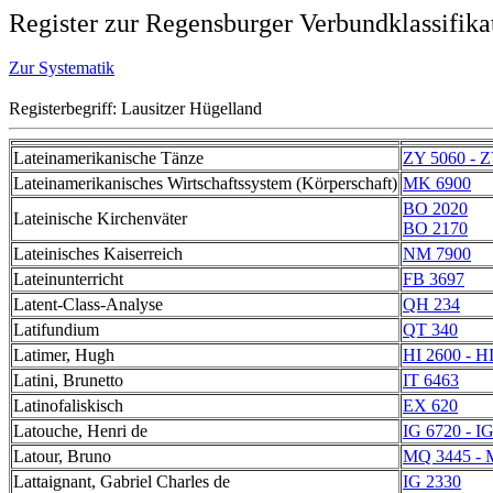
Register zur Regensburger Verbundklassifika
Zur Systematik
Registerbegriff: Lausitzer Hügelland
Lateinamerikanische Tänze
ZY 5060 - 
Lateinamerikanisches Wirtschaftssystem (Körperschaft)
MK 6900
BO 2020
Lateinische Kirchenväter
BO 2170
Lateinisches Kaiserreich
NM 7900
Lateinunterricht
FB 3697
Latent-Class-Analyse
QH 234
Latifundium
QT 340
Latimer, Hugh
HI 2600 - H
Latini, Brunetto
IT 6463
Latinofaliskisch
EX 620
Latouche, Henri de
IG 6720 - I
Latour, Bruno
MQ 3445 - 
Lattaignant, Gabriel Charles de
IG 2330