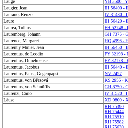
Lauge
YB 3500 - 
Laugier, Jean
IH 56400 - 
Laurano, Renzo
IV 31480 - 
Laure
IH 56420 - 
Laurea, Tullius
FH 52748 -
Lauremberg, Johann
GH 7375 - 
Laurence, Margaret
HQ 4996 - 
Laurent y Minier, Jean
IH 56450 - 
Laurentius, de Leodio
FY 32198 - 
Laurentius, Dunelmensis
FY 32178 - 
Laurentius, Jacobus
IH 56440 - 
Laurentius, Papst, Gegenpapst
NV 2457
Laurentius, von Březová
KS 2955 - 
Laurentius, von Schnüffis
GH 8750 - 
Laurenzi, Carlo
IV 31520 - 
Läuse
XD 9800 - 
RH 75390
RH 75444
RH 75519
RH 75582
RH 75630