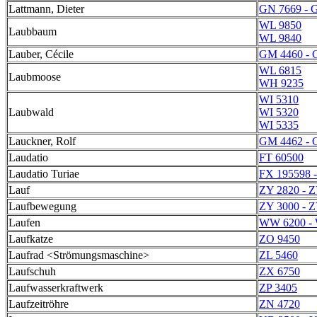
Lattmann, Dieter
GN 7669 - 
WL 9850
Laubbaum
WL 9840
Lauber, Cécile
GM 4460 - 
WL 6815
Laubmoose
WH 9235
WI 5310
Laubwald
WI 5320
WI 5335
Lauckner, Rolf
GM 4462 - 
Laudatio
FT 60500
Laudatio Turiae
FX 195598 
Lauf
ZY 2820 - 
Laufbewegung
ZY 3000 - 
Laufen
WW 6200 -
Laufkatze
ZO 9450
Laufrad <Strömungsmaschine>
ZL 5460
Laufschuh
ZX 6750
Laufwasserkraftwerk
ZP 3405
Laufzeitröhre
ZN 4720