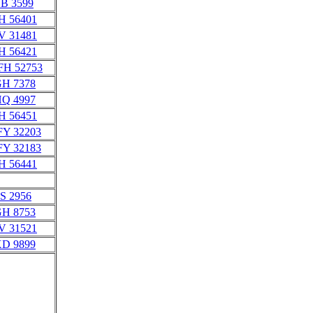
YB 3599
IH 56401
IV 31481
IH 56421
 FH 52753
GH 7378
HQ 4997
IH 56451
FY 32203
FY 32183
IH 56441
KS 2956
GH 8753
IV 31521
XD 9899