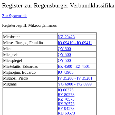
Register zur Regensburger Verbundklassifika
Zur Systematik
Registerbegriff: Mikroorganismus
Miesbrunn
NZ 29423
Mieses Burgos, Franklin
IQ 09410 - IQ 09411
Miete
QY 500
Mietpreis
QY 500
Mietspiegel
QY 500
Mieželaitis, Eduardas
EZ 4500 - EZ 4501
Mignogna, Eduardo
IQ 73905
Mignosi, Pietro
IV 35280 - IV 35281
Migräne
YG 6900 - YG 6999
IQ 00375
RY 80573
RZ 70573
RY 20573
RY 94573
RD 60573