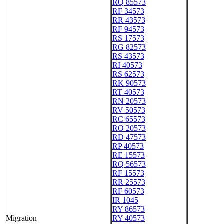
RQ 85573
RF 34573
RR 43573
RF 94573
RS 17573
RG 82573
RS 43573
RI 40573
RS 62573
RK 90573
RT 40573
RN 20573
RV 50573
RC 65573
RO 20573
RD 47573
RP 40573
RE 15573
RQ 56573
RF 15573
RR 25573
RF 60573
IR 1045
RY 86573
Migration
RY 40573