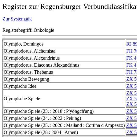
Register zur Regensburger Verbundklassifika
Zur Systematik
Registerbegriff: Onkologie
Olympio, Domingos
IQ 8
Olympiodorus, Alchemista
FH 7
Olympiodorus, Alexandrinus
FK 4
Olympiodorus, Diaconus Alexandrinus
FK 4
Olympiodorus, Thebanus
FH 7
Olympische Bewegung
ZX 5
Olympische Idee
ZX 5
ZX 5
Olympische Spiele
ZX 5
ZX 5
Olympische Spiele (23. : 2018 : P'yŏngch'ang)
ZX 5
Olympische Spiele (24. : 2022 : Peking)
ZX 5
Olympische Spiele (25. : 2026 : Mailand : Cortina d'Ampezzo)
ZX 5
Olympische Spiele (28 : 2004 : Athen)
ZX 5