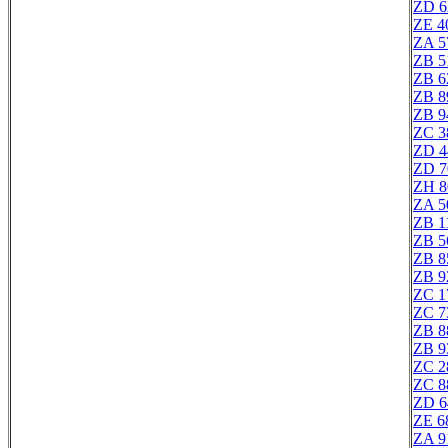
ZD 6
ZE 4
ZA 5
ZB 5
ZB 6
ZB 8
ZB 9
ZC 3
ZD 4
ZD 7
ZH 8
ZA 5
ZB 1
ZB 5
ZB 8
ZB 9
ZC 1
ZC 7
ZB 8
ZB 9
ZC 2
ZC 8
ZD 6
ZE 6
ZA 9