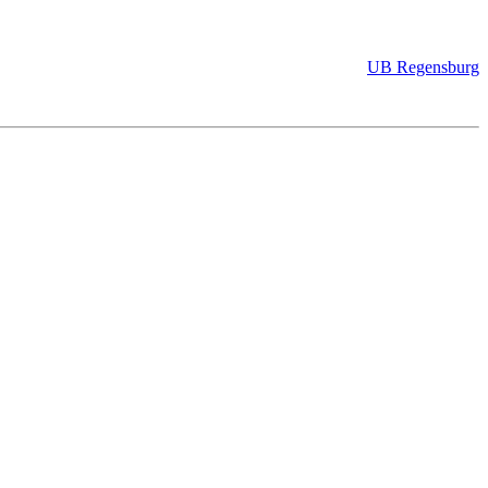
UB Regensburg