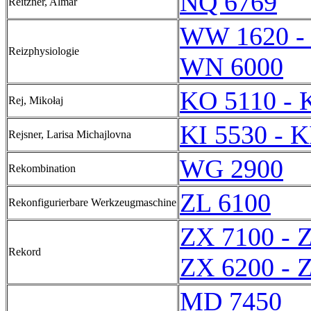
NQ 6769
Reitzner, Almar
WW 1620 -
Reizphysiologie
WN 6000
KO 5110 - 
Rej, Mikołaj
KI 5530 - K
Rejsner, Larisa Michajlovna
WG 2900
Rekombination
ZL 6100
Rekonfigurierbare Werkzeugmaschine
ZX 7100 - 
Rekord
ZX 6200 - 
MD 7450