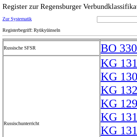
Register zur Regensburger Verbundklassifika
Zur Systematik
Registerbegriff: Ryūkyūinseln
BO 330
Russische SFSR
KG 13
KG 13
KG 13
KG 12
KG 13
Russischunterricht
KG 13