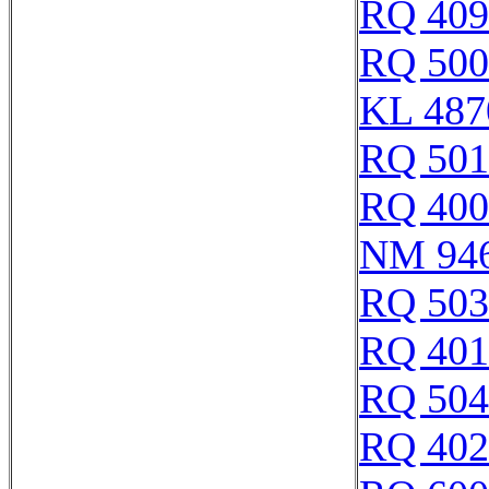
RQ 409
RQ 500
KL 487
RQ 501
RQ 400
NM 94
RQ 503
RQ 401
RQ 504
RQ 402