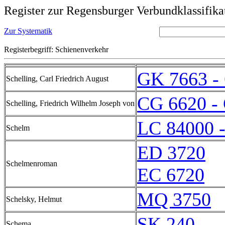
Register zur Regensburger Verbundklassifika
Zur Systematik
Registerbegriff: Schienenverkehr
GK 7663 -
Schelling, Carl Friedrich August
CG 6620 -
Schelling, Friedrich Wilhelm Joseph von
LC 84000 
Schelm
ED 3720
Schelmenroman
EC 6720
MQ 3750
Schelsky, Helmut
SK 240
Schema