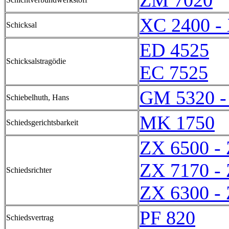
ZM 7020
XC 2400 -
Schicksal
ED 4525
Schicksalstragödie
EC 7525
GM 5320 -
Schiebelhuth, Hans
MK 1750
Schiedsgerichtsbarkeit
ZX 6500 -
ZX 7170 -
Schiedsrichter
ZX 6300 -
PF 820
Schiedsvertrag