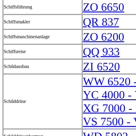
ZO 6650
Schiffsführung
QR 837
Schiffsmakler
ZO 6200
Schiffsmaschinenanlage
QQ 933
Schiffsreise
ZI 6520
Schildausbau
WW 6520 
YC 4000 -
Schilddrüse
XG 7000 -
VS 7500 -