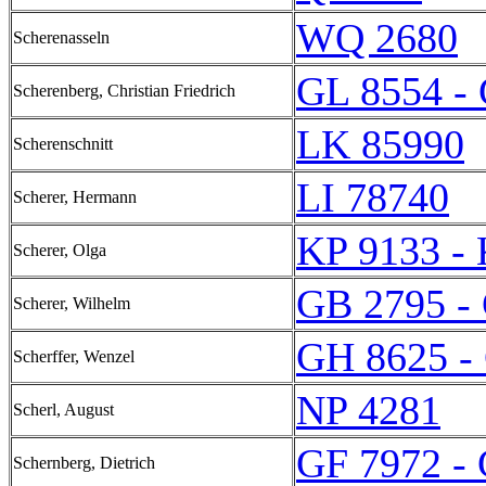
WQ 2680
Scherenasseln
GL 8554 -
Scherenberg, Christian Friedrich
LK 85990
Scherenschnitt
LI 78740
Scherer, Hermann
KP 9133 -
Scherer, Olga
GB 2795 -
Scherer, Wilhelm
GH 8625 -
Scherffer, Wenzel
NP 4281
Scherl, August
GF 7972 -
Schernberg, Dietrich