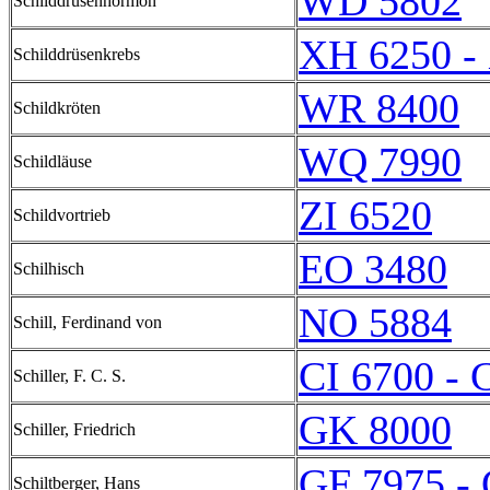
WD 5802
Schilddrüsenhormon
XH 6250 -
Schilddrüsenkrebs
WR 8400
Schildkröten
WQ 7990
Schildläuse
ZI 6520
Schildvortrieb
EO 3480
Schilhisch
NO 5884
Schill, Ferdinand von
CI 6700 - 
Schiller, F. C. S.
GK 8000
Schiller, Friedrich
GF 7975 -
Schiltberger, Hans