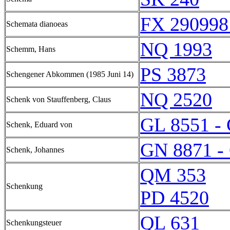
FX 290998
Schemata dianoeas
NQ 1993
Schemm, Hans
PS 3873
Schengener Abkommen (1985 Juni 14)
NQ 2520
Schenk von Stauffenberg, Claus
GL 8551 -
Schenk, Eduard von
GN 8871 -
Schenk, Johannes
QM 353
Schenkung
PD 4520
QL 631
Schenkungsteuer