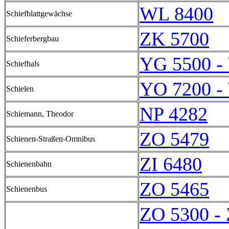
WL 8400
Schiefblattgewächse
ZK 5700
Schieferbergbau
YG 5500 -
Schiefhals
YO 7200 -
Schielen
NP 4282
Schiemann, Theodor
ZO 5479
Schienen-Straßen-Omnibus
ZI 6480
Schienenbahn
ZO 5465
Schienenbus
ZO 5300 -