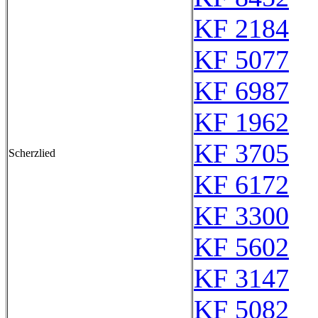
KF 2184
KF 5077
KF 6987
KF 1962
KF 3705
Scherzlied
KF 6172
KF 3300
KF 5602
KF 3147
KF 5082