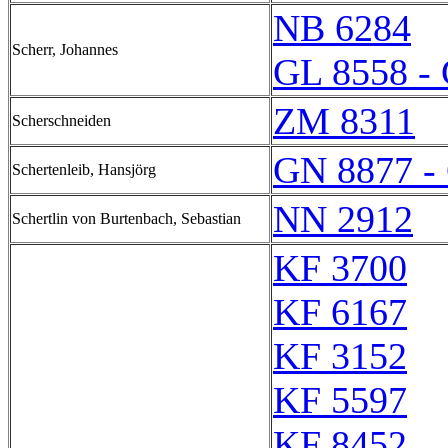
NB 6284
Scherr, Johannes
GL 8558 -
ZM 8311
Scherschneiden
GN 8877 -
Schertenleib, Hansjörg
NN 2912
Schertlin von Burtenbach, Sebastian
KF 3700
KF 6167
KF 3152
KF 5597
KF 8452