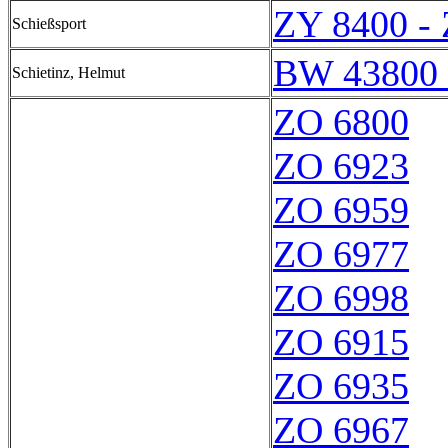
ZY 8400 -
Schießsport
BW 43800 
Schietinz, Helmut
ZO 6800
ZO 6923
ZO 6959
ZO 6977
ZO 6998
ZO 6915
ZO 6935
ZO 6967