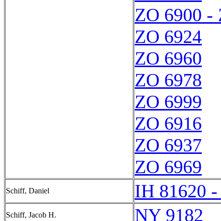
ZO 6900 -
ZO 6924
ZO 6960
ZO 6978
ZO 6999
ZO 6916
ZO 6937
ZO 6969
IH 81620 -
Schiff, Daniel
NY 9182
Schiff, Jacob H.