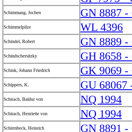
GN 8887 -
Schimmang, Jochen
WL 4396
Schimmelpilze
GN 8889 -
Schindel, Robert
GH 8658 -
Schindschersitzky
GK 9069 -
Schink, Johann Friedrich
GU 68067 
Schippers, K.
NQ 1994
Schirach, Baldur von
NQ 1994
Schirach, Henriette von
GN 8891 -
Schirmbeck, Heinrich