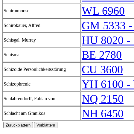
WL 6960
Schirmmoose
GM 5333 -
Schirokauer, Alfred
HU 8020 -
Schisgal, Murray
BE 2780
Schisma
CU 3600
Schizoide Persönlichkeitsstörung
YH 6100 -
Schizophrenie
NQ 2150
Schlabrendorff, Fabian von
NH 6450
Schlacht am Granikos