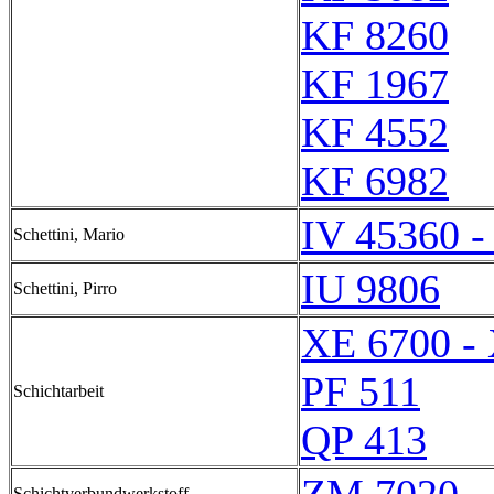
KF 8260
KF 1967
KF 4552
KF 6982
IV 45360 -
Schettini, Mario
IU 9806
Schettini, Pirro
XE 6700 -
PF 511
Schichtarbeit
QP 413
Schichtverbundwerkstoff