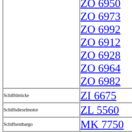
ZO 6950
ZO 6973
ZO 6992
ZO 6912
ZO 6928
ZO 6964
ZO 6982
ZI 6675
Schiffsbrücke
ZL 5560
Schiffsdieselmotor
MK 7750
Schiffsembargo