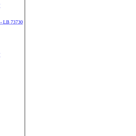
7
- LB 73730
7