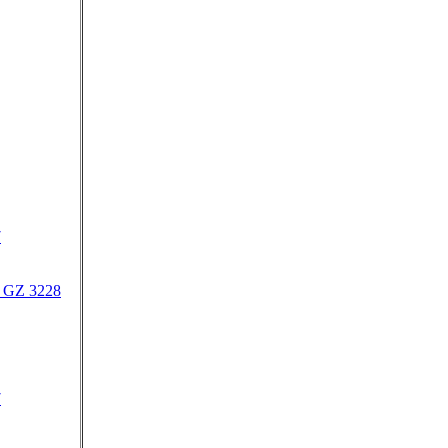
7
- GZ 3228
7