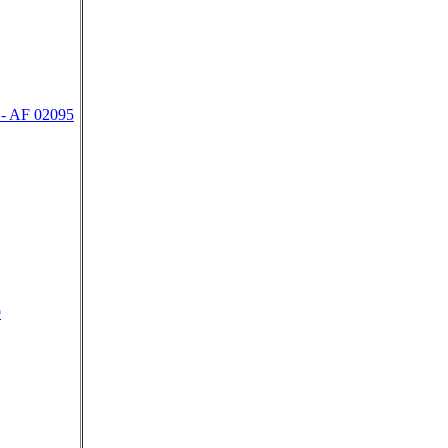
- AF 02095
9