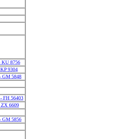
- KU 8756
 KP 9304
- GM 5848
- FH 56403
- ZX 6609
- GM 5856