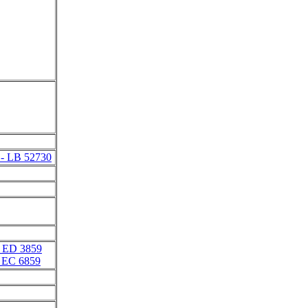
- LB 52730
- ED 3859
 EC 6859