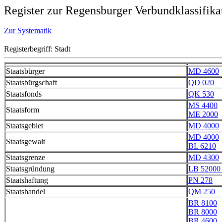
Register zur Regensburger Verbundklassifika
Zur Systematik
Registerbegriff: Stadt
Staatsbürger
MD 4600
Staatsbürgschaft
QD 020
Staatsfonds
QK 530
MS 4400
Staatsform
ME 2000
Staatsgebiet
MD 4000
MD 4000
Staatsgewalt
BL 6210
Staatsgrenze
MD 4300
Staatsgründung
LB 52000 
Staatshaftung
PN 278
Staatshandel
QM 250
BR 8100
BR 8000
BR 4600