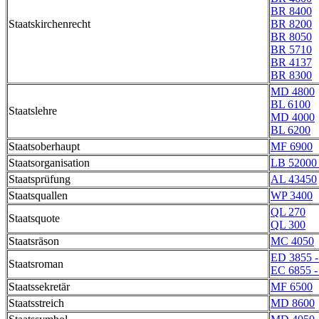
BR 8400
Staatskirchenrecht
BR 8200
BR 8050
BR 5710
BR 4137
BR 8300
MD 4800
BL 6100
Staatslehre
MD 4000
BL 6200
Staatsoberhaupt
MF 6900
Staatsorganisation
LB 52000 
Staatsprüfung
AL 43450
Staatsquallen
WP 3400
QL 270
Staatsquote
QL 300
Staatsräson
MC 4050
ED 3855 
Staatsroman
EC 6855 -
Staatssekretär
MF 6500
Staatsstreich
MD 8600