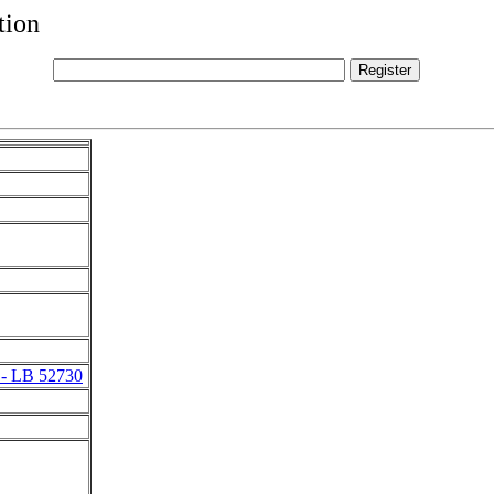
tion
- LB 52730