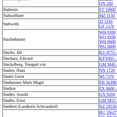
QN 200
Stabreim
FT 10900
Stabsoffizier
MZ 1150
ZI 3350
Stabwerk
UF 1570
WH 9390
WQ 9100
Stachelhäuter
WH 8600
WG 6600
Stacho, Ján
KU 8755 
Stachura, Edward
KP 9303 -
Stackelberg, Traugott von
GM 5845 
Staden, Hans
NN 1720
Stader Geest
WI 7370
Stadiasmus Maris Magni
FH 56398 
Stadion
ZX 6600 
Stadler, Arnold
GN 9204
Stadler, Ernst
GM 5853 
Stadlern (Landkreis Schwandorf)
NZ 29556
RU 35627