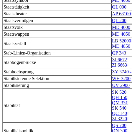
Staatssymbol
MD 4050
Staatstätigkeit
QL 000
Staatstheater
AP 68100
Staatsvermögen
QL 200
Staatsvolk
MD 4000
Staatswappen
MD 4050
LB 52000 
Staatszerfall
MD 4850
Stab-Linien-Organisation
QP 343
ZI 6672
Stabbogenbrücke
ZI 6663
Stabhochsprung
ZY 3740 -
Stabilisierende Selektion
WH 3200
Stabilisierung
UV 2900
SK 520
QH 150
QM 331
Stabilität
SK 540
QC 140
ZI 3220
QS 700
Stabilitätspolitik
QN 300