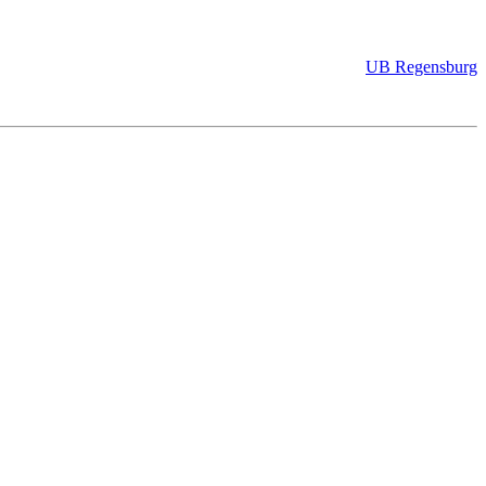
UB Regensburg