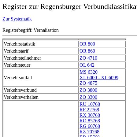
Register zur Regensburger Verbundklassifika
Zur Systematik
Registerbegriff: Vernalisation
Verkehrsstatistik
QR 800
Verkehrstarif
QR 860
Verkehrsteilnehmer
ZO 4710
Verkehrsteuer
QL 642
MS 6320
Verkehrsunfall
XL 6000 - XL 6099
ZO 4875
Verkehrsverbund
ZO 3800
Verkehrsverhalten
ZO 3300
RU 10768
RF 22768
RX 30768
RO 85768
RG 60768
RZ 70768