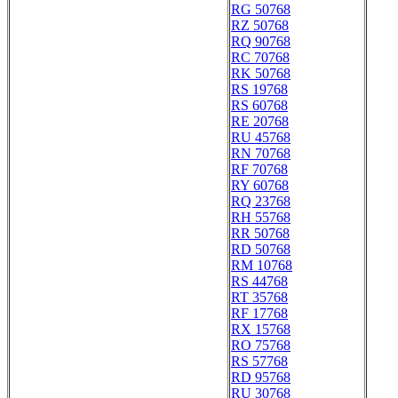
RG 50768
RZ 50768
RQ 90768
RC 70768
RK 50768
RS 19768
RS 60768
RE 20768
RU 45768
RN 70768
RF 70768
RY 60768
RQ 23768
RH 55768
RR 50768
RD 50768
RM 10768
RS 44768
RT 35768
RF 17768
RX 15768
RO 75768
RS 57768
RD 95768
RU 30768