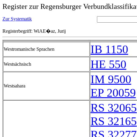
Register zur Regensburger Verbundklassifika
Zur Systematik
Registerbegriff: WiAE�az, Jurij
IB 1150
Westromanische Sprachen
HE 550
Westsächsisch
IM 9500
Westsahara
EP 20059
RS 32065
RS 32165
RS 32277