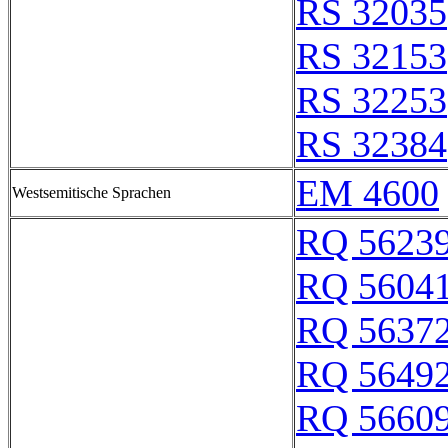
RS 32035
RS 32153
RS 32253
RS 32384
EM 4600
Westsemitische Sprachen
RQ 5623
RQ 5604
RQ 5637
RQ 5649
RQ 5660