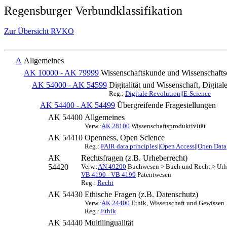
Regensburger Verbundklassifikation
Zur Übersicht RVKO
A
Allgemeines
AK 10000 - AK 79999
Wissenschaftskunde und Wissenschafts
AK 54000 - AK 54599
Digitalität und Wissenschaft, Digita
Reg.:
Digitale Revolution||E-Science
AK 54400 - AK 54499
Übergreifende Fragestellungen
AK 54400
Allgemeines
Verw.:
AK 28100
Wissenschaftsproduktivität
AK 54410
Openness, Open Science
Reg.:
FAIR data principles||Open Access||Open Data
AK
Rechtsfragen (z.B. Urheberrecht)
54420
Verw.:
AN 49200
Buchwesen > Buch und Recht > Urh
VB 4190 - VB 4199
Patentwesen
Reg.:
Recht
AK 54430
Ethische Fragen (z.B. Datenschutz)
Verw.:
AK 24400
Ethik, Wissenschaft und Gewissen
Reg.:
Ethik
AK 54440
Multilingualität