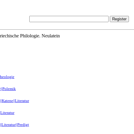
riechische Philologie. Neulatein
Theologie
r||Polemik
|Katene||Literatur
Literatur
Literatur||Predigt