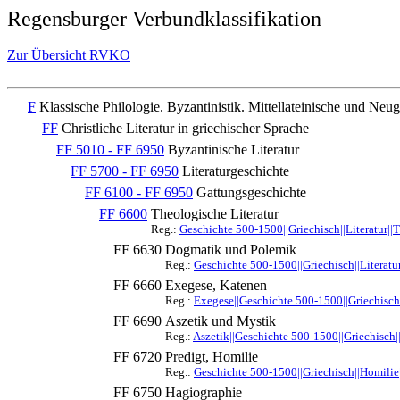
Regensburger Verbundklassifikation
Zur Übersicht RVKO
F
Klassische Philologie. Byzantinistik. Mittellateinische und Neug
FF
Christliche Literatur in griechischer Sprache
FF 5010 - FF 6950
Byzantinische Literatur
FF 5700 - FF 6950
Literaturgeschichte
FF 6100 - FF 6950
Gattungsgeschichte
FF 6600
Theologische Literatur
Reg.:
Geschichte 500-1500||Griechisch||Literatur||
FF 6630
Dogmatik und Polemik
Reg.:
Geschichte 500-1500||Griechisch||Literatu
FF 6660
Exegese, Katenen
Reg.:
Exegese||Geschichte 500-1500||Griechisch|
FF 6690
Aszetik und Mystik
Reg.:
Aszetik||Geschichte 500-1500||Griechisch||
FF 6720
Predigt, Homilie
Reg.:
Geschichte 500-1500||Griechisch||Homilie||
FF 6750
Hagiographie