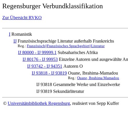
Regensburger Verbundklassifikation
Zur Übersicht RVKO
I
Romanistik
IJ
Französischsprachige Literatur außerhalb Frankreichs
Reg.:
Französisch||Französisches Sprachgebiet||Literatur
IJ 80000 - IJ 99999.1
Subsaharisches Afrika
IJ 80176 - IJ 99953
Einzelne Autoren und ausgewählte 
IJ 93742 - IJ 94351
Autoren O
IJ 93818 - IJ 93819
Ouane, Ibrahima-Mamadou
Reg.:
Ouane, Ibrahima Mamadou
IJ 93818
Gesammelte Werke und Einzelwerke
IJ 93819
Sekundärliteratur
©
Universitätsbibliothek Regensburg
, realisiert von Sepp Kuffer