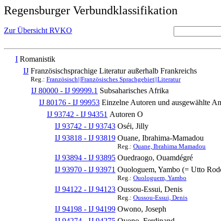
Regensburger Verbundklassifikation
Zur Übersicht RVKO
I
Romanistik
IJ
Französischsprachige Literatur außerhalb Frankreichs
Reg.:
Französisch||Französisches Sprachgebiet||Literatur
IJ 80000 - IJ 99999.1
Subsaharisches Afrika
IJ 80176 - IJ 99953
Einzelne Autoren und ausgewählte 
IJ 93742 - IJ 94351
Autoren O
IJ 93742 - IJ 93743
Oséi, Jilly
IJ 93818 - IJ 93819
Ouane, Ibrahima-Mamadou
Reg.:
Ouane, Ibrahima Mamadou
IJ 93894 - IJ 93895
Ouedraogo, Ouamdégré
IJ 93970 - IJ 93971
Ouologuem, Yambo (= Utto Rod
Reg.:
Ouologuem, Yambo
IJ 94122 - IJ 94123
Oussou-Essui, Denis
Reg.:
Oussou-Essui, Denis
IJ 94198 - IJ 94199
Owono, Joseph
IJ 94274 - IJ 94275
Oyono, Ferdinand