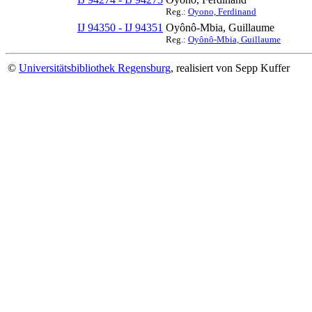
Reg.:
Oyono, Ferdinand
IJ 94350 - IJ 94351
Oyônô-Mbia, Guillaume
Reg.:
Oyônô-Mbia, Guillaume
©
Universitätsbibliothek Regensburg
, realisiert von Sepp Kuffer